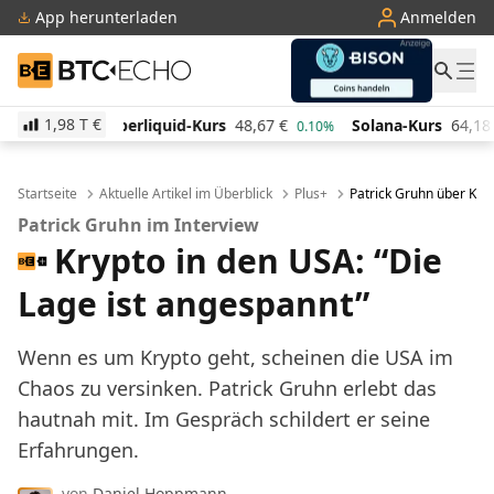
App herunterladen
Anmelden
BTC-ECHO
1,98 T
€
id-Kurs
48,67
€
Solana-Kurs
64,18
€
TRON-Kurs
0.10%
0.40%
Startseite
Aktuelle Artikel im Überblick
Plus+
Patrick Gruhn über Kryp
Patrick Gruhn im Interview
Krypto in den USA: “Die
Lage ist angespannt”
Wenn es um Krypto geht, scheinen die USA im
Chaos zu versinken. Patrick Gruhn erlebt das
hautnah mit. Im Gespräch schildert er seine
Erfahrungen.
von
Daniel Hoppmann