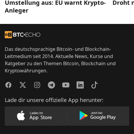
Umstellung aus: EU warnt Krypto-
Droht 
Anleger
Footer
Zur Startseite
Das deutschsprachige Bitcoin- und Blockchain-
Leitmedium seit 2014. Aktuelle News, Kurse und
Ratgeber zu den Themen Bitcoin, Blockchain und
Kryptowährungen.
Facebook
Twitter
Instagram
Telegram
YouTube
LinkedIn
TikTok
Lade dir unsere offizielle App herunter:
Lade unsere App im AppStore herunter
Lade unsere App