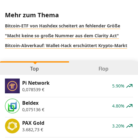
Mehr zum Thema
Bitcoin-ETF von Hashdex scheitert an fehlender Größe
"Macht keine so große Nummer aus dem Clarity Act"
Bitcoin-Abverkauf: Wallet-Hack erschüttert Krypto-Markt
Top
Flop
Pi Network
5.90%
0,078539
€
Beldex
4.80%
0,075136
€
PAX Gold
3.20%
3.682,73
€