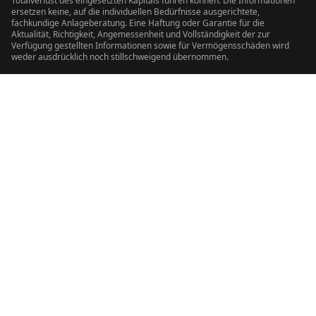
Totalverlust des eingesetzten Kapitals führen können. Die Informationen
ersetzen keine, auf die individuellen Bedürfnisse ausgerichtete,
fachkundige Anlageberatung. Eine Haftung oder Garantie für die
Aktualität, Richtigkeit, Angemessenheit und Vollständigkeit der zur
Verfügung gestellten Informationen sowie für Vermögensschäden wird
weder ausdrücklich noch stillschweigend übernommen.