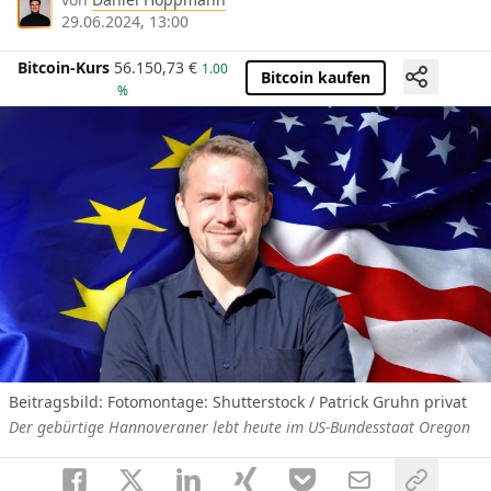
29.06.2024, 13:00
Bitcoin-Kurs
56.150,73
€
1.00
Bitcoin kaufen
%
Beitragsbild: Fotomontage: Shutterstock / Patrick Gruhn privat
Der gebürtige Hannoveraner lebt heute im US-Bundesstaat Oregon