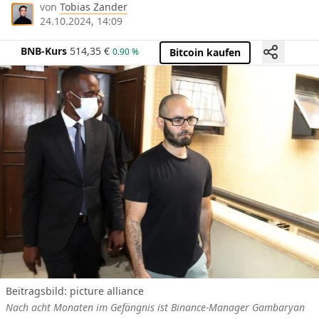
von
Tobias Zander
24.10.2024, 14:09
BNB-Kurs
514,35
€
0.90 %
Bitcoin kaufen
Beitragsbild: picture alliance
Nach acht Monaten im Gefängnis ist Binance-Manager Gambaryan