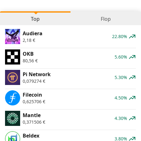
Top
Flop
Audiera
22.80%
2,18
€
OKB
5.60%
80,56
€
Pi Network
5.30%
0,079274
€
Filecoin
4.50%
0,625706
€
Mantle
4.30%
0,371506
€
Beldex
3.80%