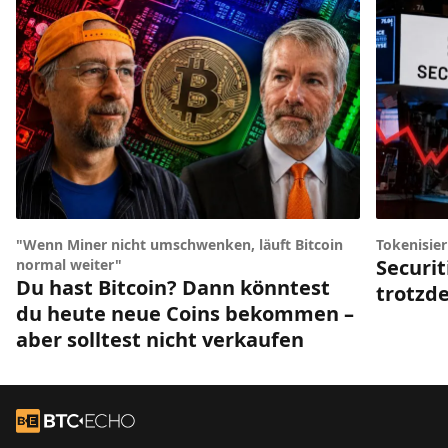
"Wenn Miner nicht umschwenken, läuft Bitcoin
Tokenisie
Securit
normal weiter"
Du hast Bitcoin? Dann könntest
trotzde
du heute neue Coins bekommen –
aber solltest nicht verkaufen
Footer
Zur Startseite