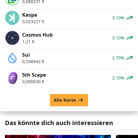
0,080231
€
Kaspa
3.10%
0,023227
€
Cosmos Hub
3.10%
1,21
€
Sui
2.70%
0,598942
€
5th Scape
2.10%
0,000030
€
Alle Kurse
Das könnte dich auch interessieren