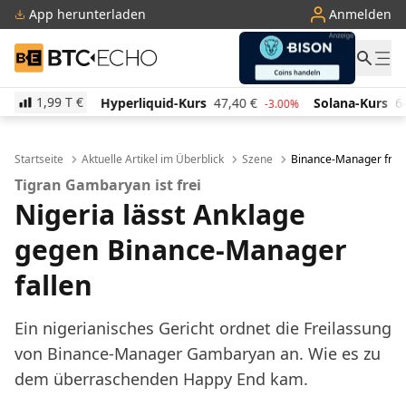
App herunterladen
Anmelden
BTC-ECHO
1,99 T
€
liquid-Kurs
47,40
€
Solana-Kurs
64,93
€
TRON-Ku
-3.00%
2.00%
Startseite
Aktuelle Artikel im Überblick
Szene
Binance-Manager frei:
Tigran Gambaryan ist frei
Nigeria lässt Anklage
gegen Binance-Manager
fallen
Ein nigerianisches Gericht ordnet die Freilassung
von Binance-Manager Gambaryan an. Wie es zu
dem überraschenden Happy End kam.