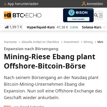
App herunterladen
Anmelden
BTC-ECHO
1,99 T
€
Hyperliquid-Kurs
47,38
€
Solana-Kurs
65,77
€
TRO
0.80%
3.60%
Startseite
Aktuelle Artikel im Überblick
Investment
Mining
Mining
Expansion nach Börsengang
Mining-Riese Ebang plant
Offshore-Bitcoin-Börse
Nach seinem Börsengang an der Nasdaq plant
Bitcoin-Mining-Unternehmen Ebang die
Expansion. Nun soll eine Offshore-Exchange das
Geschäft wieder ankurbeln.
von
David Scheider