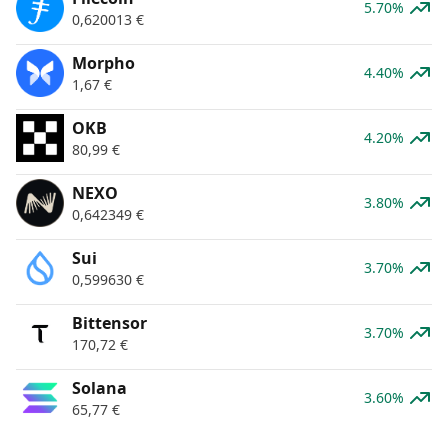
5.70%
0,620013
€
Morpho
4.40%
1,67
€
OKB
4.20%
80,99
€
NEXO
3.80%
0,642349
€
Sui
3.70%
0,599630
€
Bittensor
3.70%
170,72
€
Solana
3.60%
65,77
€