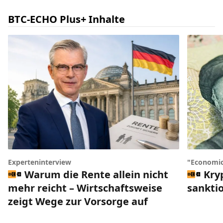
BTC-ECHO Plus+ Inhalte
Experteninterview
"Economic
Warum die Rente allein nicht
Kry
mehr reicht – Wirtschaftsweise
sankti
zeigt Wege zur Vorsorge auf