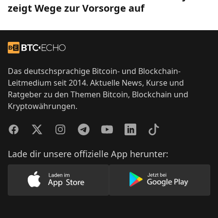
zeigt Wege zur Vorsorge auf
Footer
Zur Startseite
Das deutschsprachige Bitcoin- und Blockchain-
Leitmedium seit 2014. Aktuelle News, Kurse und
Ratgeber zu den Themen Bitcoin, Blockchain und
Kryptowährungen.
Facebook
Twitter
Instagram
Telegram
YouTube
LinkedIn
TikTok
Lade dir unsere offizielle App herunter:
Lade unsere App im AppStore herunter
Lade unsere App