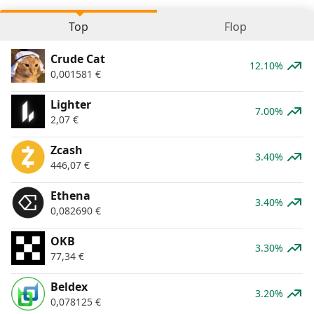
Top
Flop
Crude Cat
12.10%
0,001581
€
Lighter
7.00%
2,07
€
Zcash
3.40%
446,07
€
Ethena
3.40%
0,082690
€
OKB
3.30%
77,34
€
Beldex
3.20%
0,078125
€