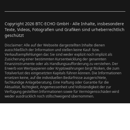
Copyright
2026
BTC-ECHO GmbH - Alle Inhalte, insbesondere
Texte, Videos, Fotografien und Grafiken sind urheberrechtlich
geschützt
Disclaimer: Alle auf der Webseite dargestellten Inhalte dienen
ausschließlich der Information und stellen keine Kauf- bzw.
Verkaufsempfehlungen dar. Sie sind weder explizit noch implizit als
Zusicherung einer bestimmten Kursentwicklung der genannten
Finanzinstrumente oder als Handlungsaufforderung zu verstehen. Der
Erwerb von Wertpapieren oder Kryptowährungen birgt Risiken, die zum
Totalverlust des eingesetzten Kapitals führen können. Die Informationen
ersetzen keine, auf die individuellen Bedürfnisse ausgerichtete,
fachkundige Anlageberatung. Eine Haftung oder Garantie für die
Aktualität, Richtigkeit, Angemessenheit und Vollständigkeit der zur
Verfügung gestellten Informationen sowie für Vermögensschäden wird
weder ausdrücklich noch stillschweigend übernommen.