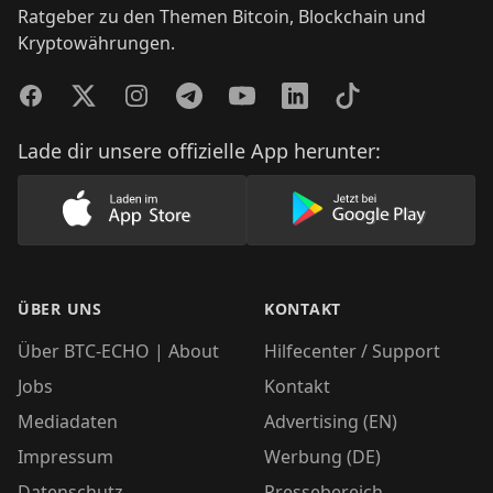
Ratgeber zu den Themen Bitcoin, Blockchain und
Kryptowährungen.
Facebook
Twitter
Instagram
Telegram
YouTube
LinkedIn
TikTok
Lade dir unsere offizielle App herunter:
Lade unsere App im AppStore herunter
Lade unsere App
ÜBER UNS
KONTAKT
Über BTC-ECHO | About
Hilfecenter / Support
Jobs
Kontakt
Mediadaten
Advertising (EN)
Impressum
Werbung (DE)
Datenschutz
Pressebereich