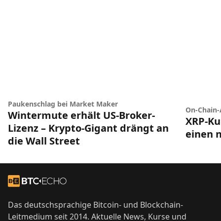
Paukenschlag bei Market Maker
On-Chain-
Wintermute erhält US-Broker-
XRP-Ku
Lizenz – Krypto-Gigant drängt an
einen 
die Wall Street
Footer
Zur Startseite
Das deutschsprachige Bitcoin- und Blockchain-
Leitmedium seit 2014. Aktuelle News, Kurse und