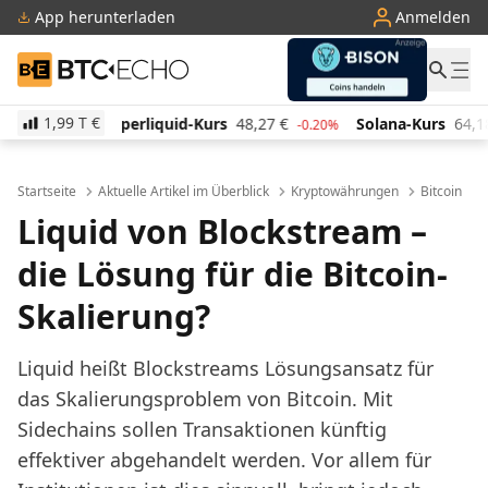
App herunterladen
Anmelden
BTC-ECHO
1,99 T
€
uid-Kurs
48,27
€
Solana-Kurs
64,18
€
TRON-Kurs
-0.20%
0.60%
Startseite
Aktuelle Artikel im Überblick
Kryptowährungen
Bitcoin
Liquid von Blockstream –
die Lösung für die Bitcoin-
Skalierung?
Liquid heißt Blockstreams Lösungsansatz für
das Skalierungsproblem von Bitcoin. Mit
Sidechains sollen Transaktionen künftig
effektiver abgehandelt werden. Vor allem für