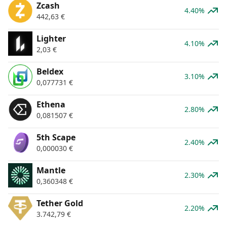
Zcash
4.40%
442,63
€
Lighter
4.10%
2,03
€
Beldex
3.10%
0,077731
€
Ethena
2.80%
0,081507
€
5th Scape
2.40%
0,000030
€
Mantle
2.30%
0,360348
€
Tether Gold
2.20%
3.742,79
€