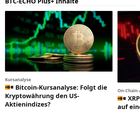
BTC-ECHO Plus+ Inhalte
Kursanalyse
Bitcoin-Kursanalyse: Folgt die
On-Chain-
Kryptowährung den US-
XRP
Aktienindizes?
auf ei