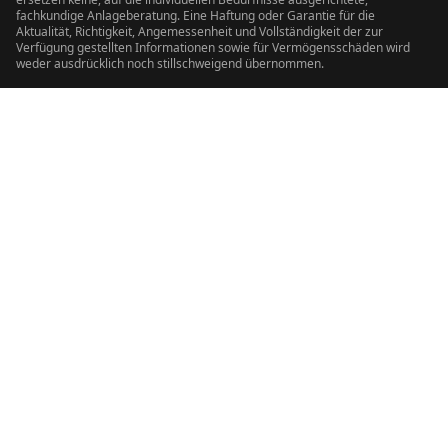
fachkundige Anlageberatung. Eine Haftung oder Garantie für die
Aktualität, Richtigkeit, Angemessenheit und Vollständigkeit der zur
Verfügung gestellten Informationen sowie für Vermögensschäden wird
weder ausdrücklich noch stillschweigend übernommen.