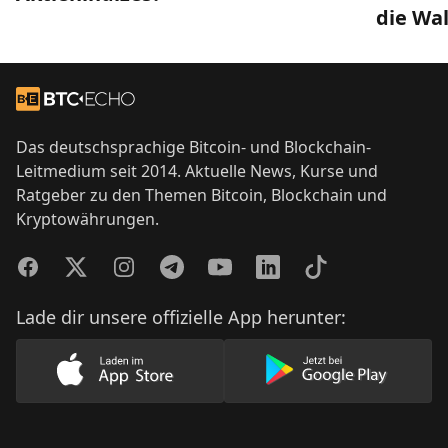
die Wal
Footer
Zur Startseite
Das deutschsprachige Bitcoin- und Blockchain-
Leitmedium seit 2014. Aktuelle News, Kurse und
Ratgeber zu den Themen Bitcoin, Blockchain und
Kryptowährungen.
Facebook
Twitter
Instagram
Telegram
YouTube
LinkedIn
TikTok
Lade dir unsere offizielle App herunter:
Lade unsere App im AppStore herunter
Lade unsere App