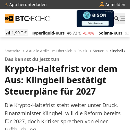
App herunterladen
Anmelden
BTC-ECHO
1,99 T
€
iquid-Kurs
46,73
€
Solana-Kurs
63,57
€
TRON-Ku
-0.70%
0.50%
Startseite
Aktuelle Artikel im Überblick
Politik
Steuer
Klingbeil wil
Das kannst du jetzt tun
Krypto-Haltefrist vor dem
Aus: Klingbeil bestätigt
Steuerpläne für 2027
Die Krypto-Haltefrist steht weiter unter Druck.
Finanzminister Klingbeil will die Reform bereits
für 2027, doch Kritiker sprechen von einer
Luftbuchung.