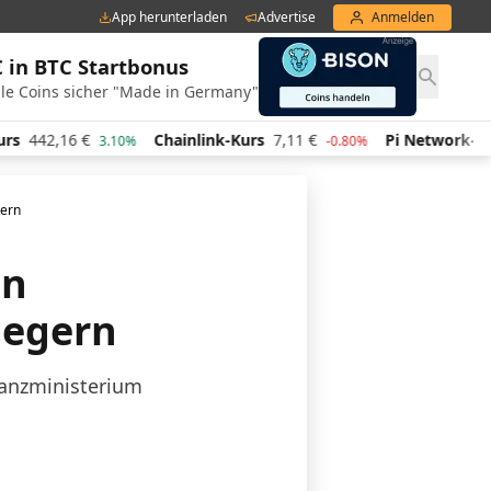
App herunterladen
Advertise
Anmelden
€ in BTC Startbonus
le Coins sicher "Made in Germany"
442,16
€
Chainlink-Kurs
7,11
€
Pi Network-Kurs
3.10%
-0.80%
gern
en
legern
nanzministerium