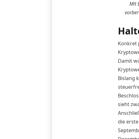
Mit 
vorber
Halt
Konkret 
Kryptowe
Damit wü
Kryptowe
Bislang 
steuerfre
Beschlos
sieht zwa
Anschlie
die erst
Septembe
Dezembe