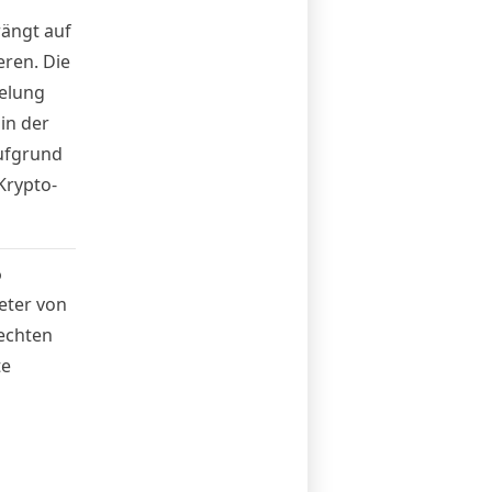
rängt auf
ren. Die
gelung
in der
aufgrund
Krypto-
6
eter von
echten
te