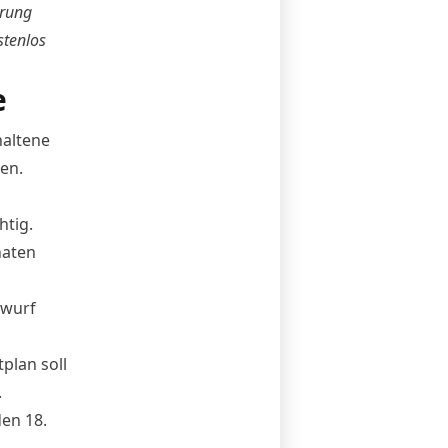
erung
stenlos
e
haltene
en.
htig.
naten
twurf
plan soll
.
en 18.