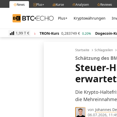
News
Plus+
Kurse
Analysen
Reviews
Plus+
Kryptowährungen
In
BTC-ECHO
1,99 T
€
rs
63,65
€
TRON-Kurs
0,283749
€
Dogecoin-Kurs
-0.20%
0.20%
Startseite
Schlagzeilen
Schätzung des B
Steuer-H
erwartet
Die Krypto-Haltefr
die Mehreinnahmen
von
Johannes De
06.07.2026, 11:4