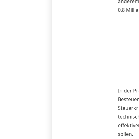
anderem 
0,8 Milli
In der P
Besteuer
Steuerkri
technisc
effektiv
sollen.