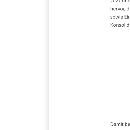
2027 und
hervor, 
sowie Ei
Konsolidi
Damit be