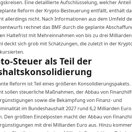
skreisen. Eine detaillierte Aufschlüsselung, welcher Antei
geplante Reform der Krypto-Besteuerung entfällt, enthält da
 allerdings nicht. Nach Informationen aus dem Umfeld de
sentwurfs rechnet das BMF durch die geplante Abschaffun
gen Haltefrist mit Mehreinnahmen von bis zu drei Milliarden
l deckt sich grob mit Schätzungen, die zuletzt in der Krypt
kursierten.
to-Steuer als Teil der
haltskonsolidierung
ante Reform ist
Teil eines größeren Konsolidierungspakets
.
t sollen steuerliche Maßnahmen, der Abbau von Finanzhil
rgünstigungen sowie die Bekämpfung von Finanz- und
iminalität im Bundeshaushalt 2027 rund 6,2 Milliarden Euro
n. Den größten Einzelposten macht der Abbau von Finanzhi
rgünstigungen mit drei Milliarden Euro aus. Hinzu komme