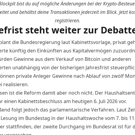
Blockpit bist du auf mögliche Änderungen bei der Krypto-Besteu
eitet und behältst deine Transaktionen jederzeit im Blick.
Jetzt ko
registrieren
.
efrist steht weiter zur Debatt
plant die Bundesregierung laut Kabinettsvorlage, privat ge
rte künftig den Einkünften aus Kapitalvermögen zuzuordn
rden Gewinne aus dem Verkauf von Bitcoin und anderen
rten unabhängig von der bisherigen Jahresfrist steuerpflic
können private Anleger Gewinne nach Ablauf von zwölf Mo
i realisieren.
sen ist die Reform damit aber noch nicht. Der Haushaltsen
r einen Kabinettsbeschluss am heutigen 6. Juli 2026 vor.
ßend folgt jedoch das parlamentarische Verfahren. Laut Zeit
e Lesung im Bundestag in der Haushaltswoche vom 7. bis 11
r stattfinden, der zweite Durchgang im Bundesrat ist für d
r vorgesehen.