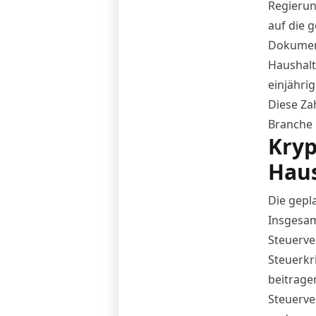
Regierung
auf die 
Dokument
Haushalt
einjähri
Diese Zah
Branche 
Kryp
Haus
Die gepl
Insgesam
Steuerve
Steuerkr
beitrage
Steuerve