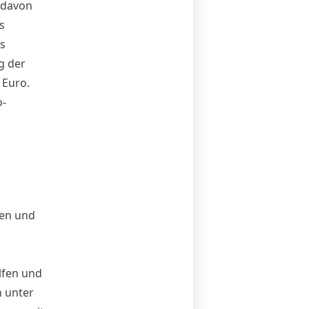
l davon
s
s
g der
 Euro.
o-
fen und
lfen und
n unter