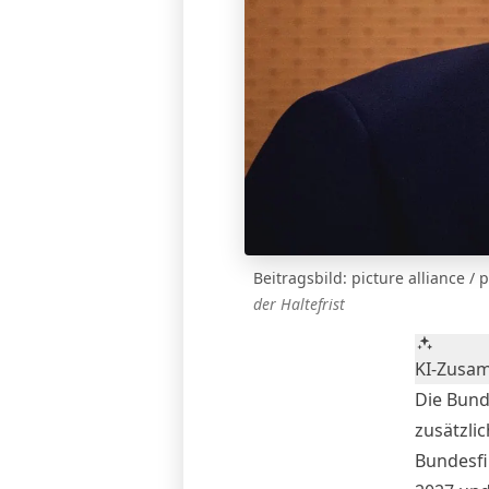
Beitragsbild: picture alliance /
der Haltefrist
KI-Zusa
Die Bund
zusätzli
Bundesfi