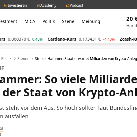
Investieren
Academy
Podcast
20 
vestment
MiCA
Politik
Szene
Meinung
Hand
0,060370
€
Cardano-Kurs
0,173431
€
Zcash-Kurs
0.40%
-4.40%
Politik
Steuer
Steuer-Hammer: Staat erwartet Milliarden von Krypto-Anle
MF
ammer: So viele Milliard
 der Staat von Krypto-An
ist steht vor dem Aus. So hoch sollten laut Bundesfi
 ausfallen.
xl
9