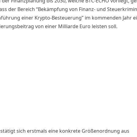
 der Finanzplanung bis 2030, welche BTC-ECHO vorliegt, ge
dass der Bereich “Bekämpfung von Finanz- und Steuerkrimina
nführung einer Krypto-Besteuerung” im kommenden Jahr e
erungsbeitrag von einer Milliarde Euro leisten soll.
stätigt sich erstmals eine konkrete Größenordnung aus