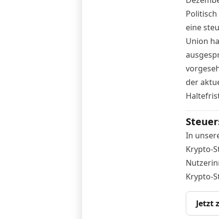
Politisch
eine ste
Union ha
ausgespr
vorgeseh
der aktu
Haltefri
Steuer
In unser
Krypto-S
Nutzerin
Krypto-S
Jetzt