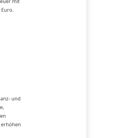
teuer mit
 Euro.
anz- und
e,
gen
t erhöhen