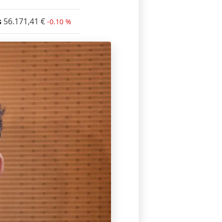
s
56.171,41
€
-0.10 %