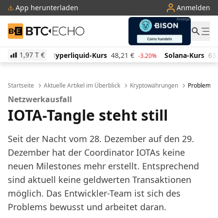
App herunterladen
Anmelden
BTC-ECHO
1,97 T
€
quid-Kurs
48,21
€
Solana-Kurs
63,52
€
TRON-Ku
-3.20%
-1.10%
Startseite
Aktuelle Artikel im Überblick
Kryptowährungen
Probleme vo
Netzwerkausfall
IOTA-Tangle steht still
Seit der Nacht vom 28. Dezember auf den 29.
Dezember hat der Coordinator IOTAs keine
neuen Milestones mehr erstellt. Entsprechend
sind aktuell keine geldwerten Transaktionen
möglich. Das Entwickler-Team ist sich des
Problems bewusst und arbeitet daran.