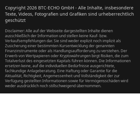
Copyright
2026
BTC-ECHO GmbH - Alle Inhalte, insbesondere
Texte, Videos, Fotografien und Grafiken sind urheberrechtlich
geschützt
Disclaimer: Alle auf der Webseite dargestellten Inhalte dienen
ausschließlich der Information und stellen keine Kauf- bzw.
Verkaufsempfehlungen dar. Sie sind weder explizit noch implizit als
Zusicherung einer bestimmten Kursentwicklung der genannten
Finanzinstrumente oder als Handlungsaufforderung zu verstehen. Der
Erwerb von Wertpapieren oder Kryptowährungen birgt Risiken, die zum
Totalverlust des eingesetzten Kapitals führen können. Die Informationen
ersetzen keine, auf die individuellen Bedürfnisse ausgerichtete,
fachkundige Anlageberatung. Eine Haftung oder Garantie für die
Aktualität, Richtigkeit, Angemessenheit und Vollständigkeit der zur
Verfügung gestellten Informationen sowie für Vermögensschäden wird
weder ausdrücklich noch stillschweigend übernommen.