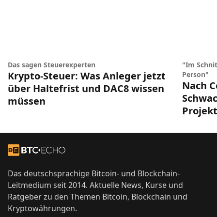
Das sagen Steuerexperten
"Im Schnit
Krypto-Steuer: Was Anleger jetzt
Person"
Nach Co
über Haltefrist und DAC8 wissen
Schwach
müssen
Projek
Footer
Zur Startseite
Das deutschsprachige Bitcoin- und Blockchain-
Leitmedium seit 2014. Aktuelle News, Kurse und
Ratgeber zu den Themen Bitcoin, Blockchain und
Kryptowährungen.