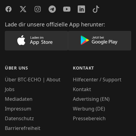
Facebook
Twitter
Instagram
Telegram
YouTube
LinkedIn
TikTok
Lade dir unsere offizielle App herunter:
Lade unsere App im AppStore herunter
Lade unsere App
ÜBER UNS
KONTAKT
Über BTC-ECHO | About
Hilfecenter / Support
Jobs
Kontakt
Mediadaten
Advertising (EN)
Impressum
Werbung (DE)
Datenschutz
Pressebereich
Barrierefreiheit