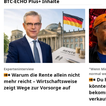
BTC-ECHO Plus+ Inhalte
Experteninterview
"Wenn Min
normal we
Warum die Rente allein nicht
Du 
mehr reicht – Wirtschaftsweise
könnte
zeigt Wege zur Vorsorge auf
bekomm
verkau