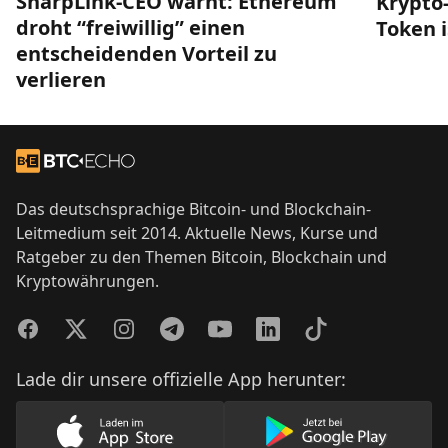
SharpLink-CEO warnt: Ethereum
Krypto-
droht “freiwillig” einen
Token i
entscheidenden Vorteil zu
verlieren
Footer
Zur Startseite
Das deutschsprachige Bitcoin- und Blockchain-
Leitmedium seit 2014. Aktuelle News, Kurse und
Ratgeber zu den Themen Bitcoin, Blockchain und
Kryptowährungen.
Facebook
Twitter
Instagram
Telegram
YouTube
LinkedIn
TikTok
Lade dir unsere offizielle App herunter:
Lade unsere App im AppStore herunter
Lade unsere App