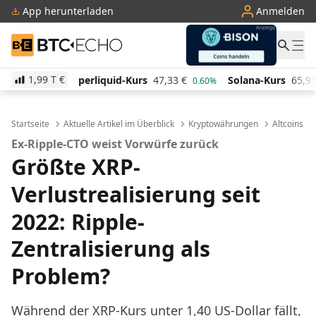
App herunterladen
Anmelden
BTC-ECHO
1,99 T
€
id-Kurs
47,33
€
Solana-Kurs
65,91
€
TRON-Kurs
0.60%
2.30%
Startseite
Aktuelle Artikel im Überblick
Kryptowährungen
Altcoins
Ex-Ripple-CTO weist Vorwürfe zurück
Größte XRP-
Verlustrealisierung seit
2022: Ripple-
Zentralisierung als
Problem?
Während der XRP-Kurs unter 1,40 US-Dollar fällt,