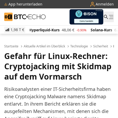
App herunterladen
Anmelden
BTC-ECHO
1,98 T
€
erliquid-Kurs
48,06
€
Solana-Kurs
62,88
€
TRON
-0.90%
-1.20%
Startseite
Aktuelle Artikel im Überblick
Technologie
Sicherheit
Mal
Gefahr für Linux-Rechner:
Cryptojacking mit Skidmap
auf dem Vormarsch
Risikoanalysten einer IT-Sicherheitsfirma haben
eine Cryptojacking Malware namens Skidmap
entlarvt. In ihrem Bericht erklären sie die
ausgefeilten Mechanismen, mit denen sich die