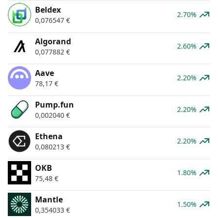
Beldex
2.70%
0,076547
€
Algorand
2.60%
0,077882
€
Aave
2.20%
78,17
€
Pump.fun
2.20%
0,002040
€
Ethena
2.20%
0,080213
€
OKB
1.80%
75,48
€
Mantle
1.50%
0,354033
€