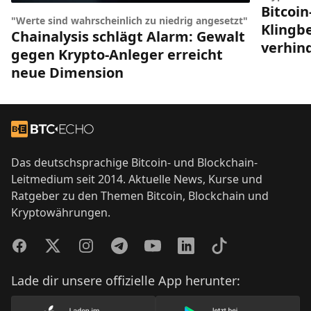
Bitcoin
"Werte sind wahrscheinlich zu niedrig angesetzt"
Klingbe
Chainalysis schlägt Alarm: Gewalt
verhin
gegen Krypto-Anleger erreicht
neue Dimension
Footer
Zur Startseite
Das deutschsprachige Bitcoin- und Blockchain-
Leitmedium seit 2014. Aktuelle News, Kurse und
Ratgeber zu den Themen Bitcoin, Blockchain und
Kryptowährungen.
Facebook
Twitter
Instagram
Telegram
YouTube
LinkedIn
TikTok
Lade dir unsere offizielle App herunter: