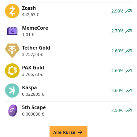
Zcash
2.90%
442,63
€
MemeCore
2.70%
1,01
€
Tether Gold
2.60%
3.757,23
€
PAX Gold
2.60%
3.765,73
€
Kaspa
2.60%
0,022805
€
5th Scape
2.50%
0,000030
€
Alle Kurse