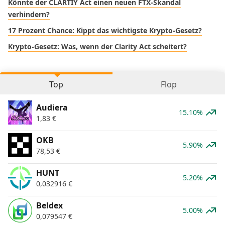
Könnte der CLARTIY Act einen neuen FTX-Skandal
verhindern?
17 Prozent Chance: Kippt das wichtigste Krypto-Gesetz?
Krypto-Gesetz: Was, wenn der Clarity Act scheitert?
Top
Flop
Audiera
15.10%
1,83
€
OKB
5.90%
78,53
€
HUNT
5.20%
0,032916
€
Beldex
5.00%
0,079547
€