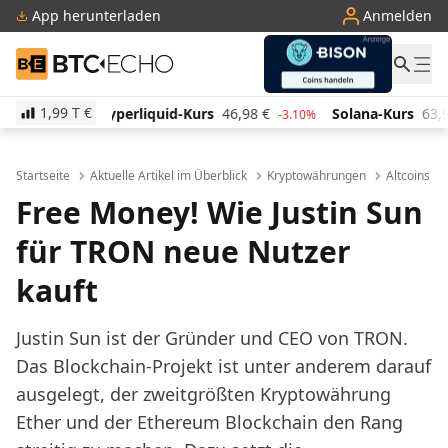
App herunterladen
Anmelden
BTC-ECHO
1,99 T
€
quid-Kurs
46,98
€
Solana-Kurs
63,94
€
TRON-Kur
-3.10%
1.20%
Startseite
Aktuelle Artikel im Überblick
Kryptowährungen
Altcoins
Free Money! Wie Justin Sun
für TRON neue Nutzer
kauft
Justin Sun ist der Gründer und CEO von TRON.
Das Blockchain-Projekt ist unter anderem darauf
ausgelegt, der zweitgrößten Kryptowährung
Ether und der Ethereum Blockchain den Rang