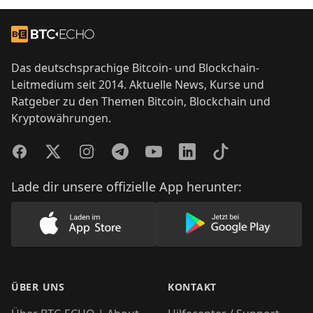
Footer
Zur Startseite
Das deutschsprachige Bitcoin- und Blockchain-
Leitmedium seit 2014. Aktuelle News, Kurse und
Ratgeber zu den Themen Bitcoin, Blockchain und
Kryptowährungen.
Facebook
Twitter
Instagram
Telegram
YouTube
LinkedIn
TikTok
Lade dir unsere offizielle App herunter:
Lade unsere App im AppStore herunter
Lade unsere App
ÜBER UNS
KONTAKT