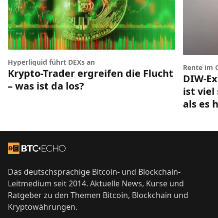
Hyperliquid führt DEXs an
Rente im 
Krypto-Trader ergreifen die Flucht
DIW-Ex
– was ist da los?
ist vie
als es 
Footer
Zur Startseite
Das deutschsprachige Bitcoin- und Blockchain-
Leitmedium seit 2014. Aktuelle News, Kurse und
Ratgeber zu den Themen Bitcoin, Blockchain und
Kryptowährungen.