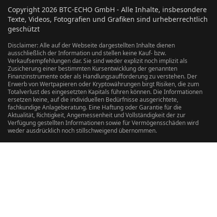
Copyright
2026
BTC-ECHO GmbH - Alle Inhalte, insbesondere
Texte, Videos, Fotografien und Grafiken sind urheberrechtlich
geschützt
Disclaimer: Alle auf der Webseite dargestellten Inhalte dienen
ausschließlich der Information und stellen keine Kauf- bzw.
Verkaufsempfehlungen dar. Sie sind weder explizit noch implizit als
Zusicherung einer bestimmten Kursentwicklung der genannten
Finanzinstrumente oder als Handlungsaufforderung zu verstehen. Der
Erwerb von Wertpapieren oder Kryptowährungen birgt Risiken, die zum
Totalverlust des eingesetzten Kapitals führen können. Die Informationen
ersetzen keine, auf die individuellen Bedürfnisse ausgerichtete,
fachkundige Anlageberatung. Eine Haftung oder Garantie für die
Aktualität, Richtigkeit, Angemessenheit und Vollständigkeit der zur
Verfügung gestellten Informationen sowie für Vermögensschäden wird
weder ausdrücklich noch stillschweigend übernommen.