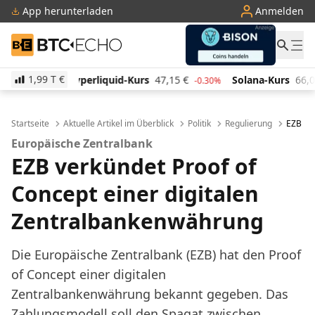
App herunterladen
Anmelden
BTC-ECHO
1,99 T
€
uid-Kurs
47,15
€
Solana-Kurs
66,05
€
TRON-Kurs
-0.30%
2.00%
Startseite
Aktuelle Artikel im Überblick
Politik
Regulierung
EZB ve
Europäische Zentralbank
EZB verkündet Proof of
Concept einer digitalen
Zentralbankenwährung
Die Europäische Zentralbank (EZB) hat den Proof
of Concept einer digitalen
Zentralbankenwährung bekannt gegeben. Das
Zahlungsmodell soll den Spagat zwischen