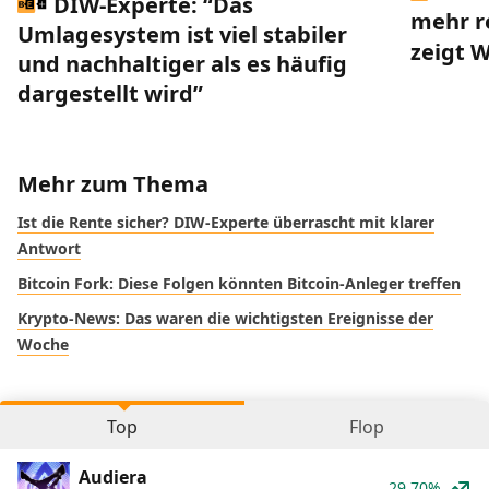
DIW-Experte: “Das
mehr r
Umlagesystem ist viel stabiler
zeigt 
und nachhaltiger als es häufig
dargestellt wird”
Mehr zum Thema
Ist die Rente sicher? DIW-Experte überrascht mit klarer
Antwort
Bitcoin Fork: Diese Folgen könnten Bitcoin-Anleger treffen
Krypto-News: Das waren die wichtigsten Ereignisse der
Woche
Top
Flop
Audiera
29.70%