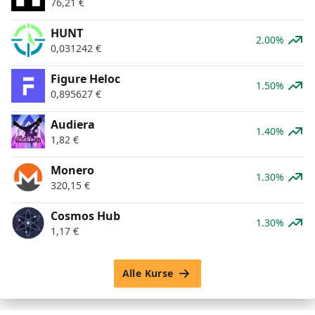
76,21
€
HUNT
2.00%
0,031242
€
Figure Heloc
1.50%
0,895627
€
Audiera
1.40%
1,82
€
Monero
1.30%
320,15
€
Cosmos Hub
1.30%
1,17
€
Alle Kurse