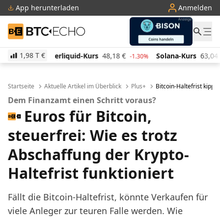
App herunterladen
Anmelden
BTC-ECHO
1,98 T
€
id-Kurs
48,18
€
Solana-Kurs
63,04
€
TRON-Kurs
-1.30%
-1.80%
Startseite
Aktuelle Artikel im Überblick
Plus+
Bitcoin-Haltefrist kippt
Dem Finanzamt einen Schritt voraus?
Euros für Bitcoin,
steuerfrei: Wie es trotz
Abschaffung der Krypto-
Haltefrist funktioniert
Fällt die Bitcoin-Haltefrist, könnte Verkaufen für
viele Anleger zur teuren Falle werden. Wie