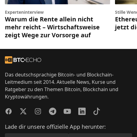
Experteninterview
Stille Wen
Warum die Rente allein nicht
Ethere
mehr reicht – Wirtschaftsweise
jetzt d
zeigt Wege zur Vorsorge auf
Footer
Zur Startseite
Das deutschsprachige Bitcoin- und Blockchain-
Leitmedium seit 2014. Aktuelle News, Kurse und
Ratgeber zu den Themen Bitcoin, Blockchain und
Kryptowährungen.
Facebook
Twitter
Instagram
Telegram
YouTube
LinkedIn
TikTok
Lade dir unsere offizielle App herunter: