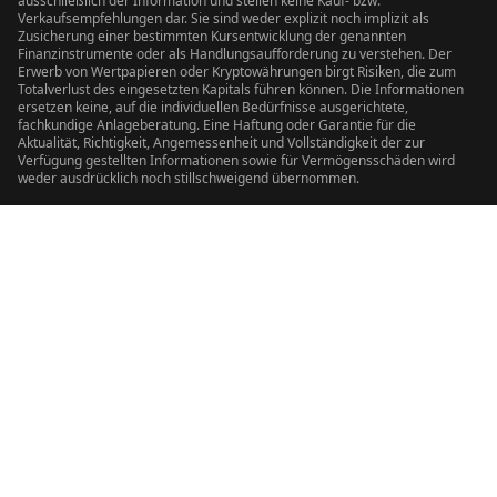
ausschließlich der Information und stellen keine Kauf- bzw.
Verkaufsempfehlungen dar. Sie sind weder explizit noch implizit als
Zusicherung einer bestimmten Kursentwicklung der genannten
Finanzinstrumente oder als Handlungsaufforderung zu verstehen. Der
Erwerb von Wertpapieren oder Kryptowährungen birgt Risiken, die zum
Totalverlust des eingesetzten Kapitals führen können. Die Informationen
ersetzen keine, auf die individuellen Bedürfnisse ausgerichtete,
fachkundige Anlageberatung. Eine Haftung oder Garantie für die
Aktualität, Richtigkeit, Angemessenheit und Vollständigkeit der zur
Verfügung gestellten Informationen sowie für Vermögensschäden wird
weder ausdrücklich noch stillschweigend übernommen.