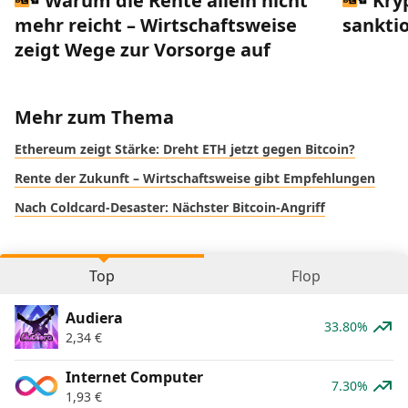
Warum die Rente allein nicht
Kry
mehr reicht – Wirtschaftsweise
sankti
zeigt Wege zur Vorsorge auf
Mehr zum Thema
Ethereum zeigt Stärke: Dreht ETH jetzt gegen Bitcoin?
Rente der Zukunft – Wirtschaftsweise gibt Empfehlungen
Nach Coldcard-Desaster: Nächster Bitcoin-Angriff
Top
Flop
Audiera
33.80%
2,34
€
Internet Computer
7.30%
1,93
€