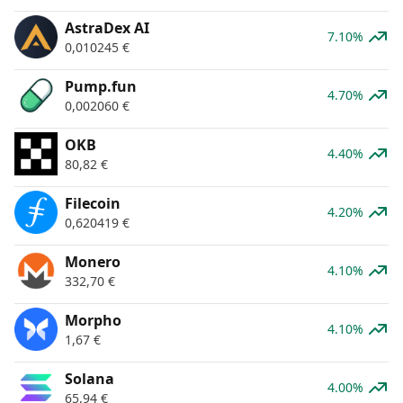
AstraDex AI
7.10%
0,010245
€
Pump.fun
4.70%
0,002060
€
OKB
4.40%
80,82
€
Filecoin
4.20%
0,620419
€
Monero
4.10%
332,70
€
Morpho
4.10%
1,67
€
Solana
4.00%
65,94
€