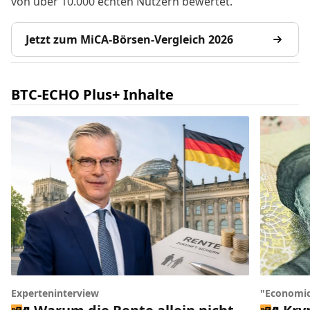
von über 10.000 echten Nutzern bewertet.
Jetzt zum MiCA-Börsen-Vergleich 2026
BTC-ECHO Plus+ Inhalte
Experteninterview
"Economic