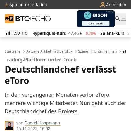
App herunterladen
Anmelden
BTC-ECHO
1,99 T
€
iquid-Kurs
47,46
€
Solana-Kurs
65,94
€
TRON-Ku
-0.20%
4.00%
Startseite
Aktuelle Artikel im Überblick
Szene
Unternehmen
eToro
Trading-Plattform unter Druck
Deutschlandchef verlässt
eToro
In den vergangenen Monaten verlor eToro
mehrere wichtige Mitarbeiter. Nun geht auch der
Deutschlandchef des Brokers.
von
Daniel Hoppmann
15.11.2022, 16:08