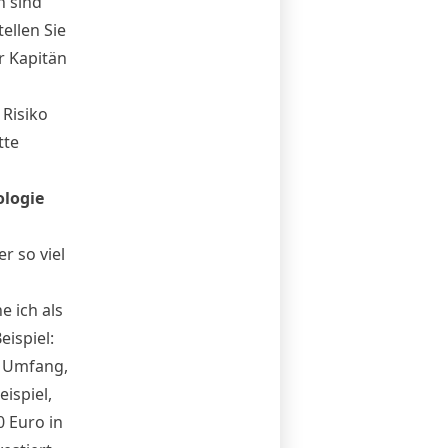
n sind
ellen Sie
er Kapitän
 Risiko
tte
ologie
r so viel
e ich als
eispiel:
m Umfang,
ispiel,
0 Euro in