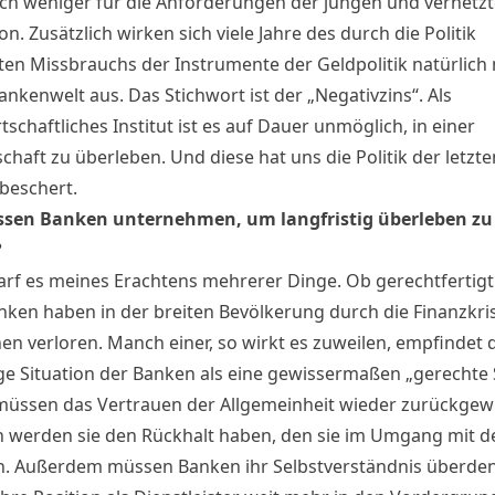
lich weniger für die Anforderungen der jungen und vernetz
n. Zusätzlich wirken sich viele Jahre des durch die Politik
en Missbrauchs der Instrumente der Geldpolitik natürlich
ankenwelt aus. Das Stichwort ist der „Negativzins“. Als
schaftliches Institut ist es auf Dauer unmöglich, in einer
chaft zu überleben. Und diese hat uns die Politik der letzte
 beschert.
sen Banken unternehmen, um langfristig überleben zu
?
arf es meines Erachtens mehrerer Dinge. Ob gerechtfertigt
anken haben in der breiten Bevölkerung durch die Finanzkri
en verloren. Manch einer, so wirkt es zuweilen, empfindet 
ge Situation der Banken als eine gewissermaßen „gerechte S
üssen das Vertrauen der Allgemeinheit wieder zurückgew
 werden sie den Rückhalt haben, den sie im Umgang mit der
. Außerdem müssen Banken ihr Selbstverständnis überden