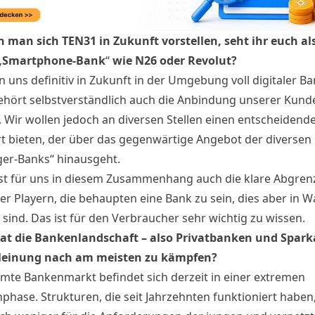
 man sich TEN31 in Zukunft vorstellen, seht ihr euch al
„
Smartphone-Bank
“
wie N26 oder Revolut?
 uns definitiv in Zukunft in der Umgebung voll digitaler B
ehört selbstverständlich auch die Anbindung unserer Kund
. Wir wollen jedoch an diversen Stellen einen entscheidend
 bieten, der über das gegenwärtige Angebot der diversen
ger-Banks“ hinausgeht.
ist für uns in diesem Zusammenhang auch die klare Abgre
r Playern, die behaupten eine Bank zu sein, dies aber in W
 sind. Das ist für den Verbraucher sehr wichtig zu wissen.
t die Bankenlandschaft – also Privatbanken und Spark
Meinung nach am meisten zu kämpfen?
mte Bankenmarkt befindet sich derzeit in einer extremen
hase. Strukturen, die seit Jahrzehnten funktioniert haben