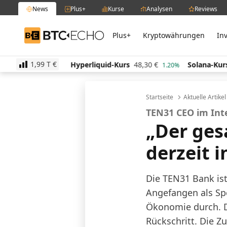
News
Plus+
Kurse
Analysen
Reviews
Plus+
Kryptowährungen
In
BTC-ECHO
1,99 T
€
512,73
€
Hyperliquid-Kurs
48,30
€
Solana-Kurs
6
-0.30%
1.20%
Startseite
Aktuelle Artike
TEN31 CEO im Int
„Der ges
derzeit 
Die TEN31 Bank is
Angefangen als Spe
Ökonomie durch. De
Rückschritt. Die Z