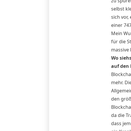
zu spüre
selbst kl
sich vor,
einer 74
Mein Wuns
für die S
massive 
Wo siehs
auf den
Blockchai
mehr. Di
Allgemei
den größt
Blockcha
da die T
dass jem