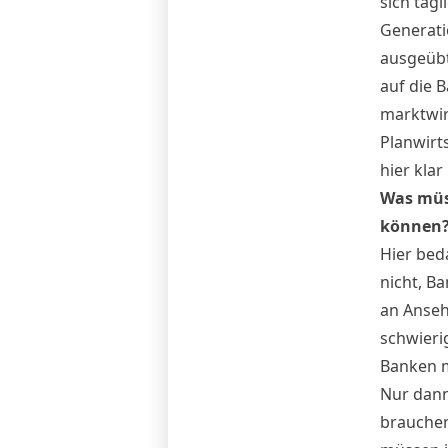
sich täg
Generatio
ausgeübt
auf die B
marktwirt
Planwirts
hier klar
Was müs
können
Hier bed
nicht, B
an Anseh
schwieri
Banken m
Nur dann
brauchen