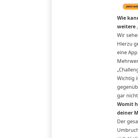
Wie kann
weitere
Wir sehen
Hierzu g
eine App
Mehrwert
„Challen
Wichtig 
gegenübe
gar nicht
Womit ha
deiner 
Der gesa
Umbruchp