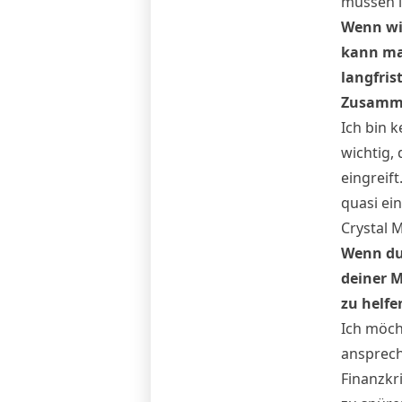
müssen i
Wenn wi
kann ma
langfris
Zusamm
Ich bin k
wichtig,
eingreift
quasi ein
Crystal 
Wenn du 
deiner 
zu helfe
Ich möch
ansprech
Finanzkr