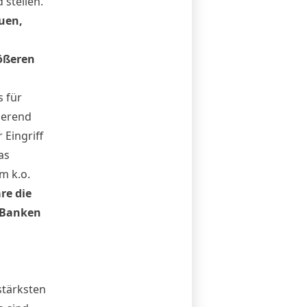
 stellen.
uen,
rößeren
s für
ierend
 Eingriff
as
m k.o.
re die
 Banken
stärksten