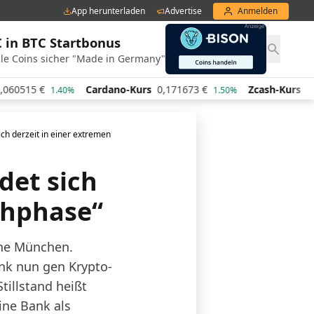
App herunterladen
Advertise
Anmelden
€ in BTC Startbonus
le Coins sicher "Made in Germany"
0515
€
Cardano-Kurs
0,171673
€
Zcash-Kurs
440,
1.40%
1.50%
ch derzeit in einer extremen Umbruchphase“
det sich
chphase“
ähe München.
ank nun gen Krypto-
tillstand heißt
ine Bank als