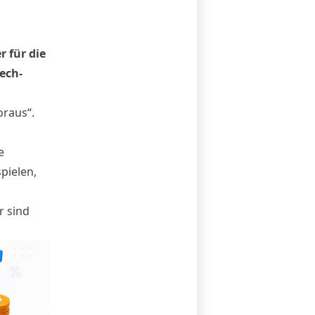
 für die
ech-
oraus“.
e
pielen,
r sind