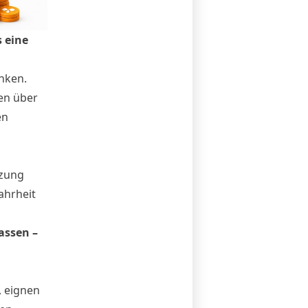
s eine
anken.
en über
en
nzung
ahrheit
assen –
, eignen