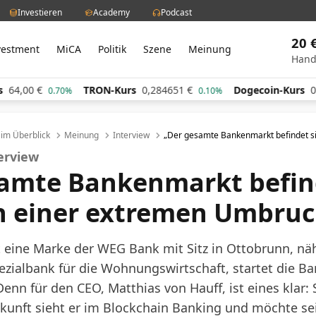
Investieren
Academy
Podcast
20 
vestment
MiCA
Politik
Szene
Meinung
Hand
4,00
€
TRON-Kurs
0,284651
€
Dogecoin-Kurs
0,06
0.70%
0.10%
l im Überblick
Meinung
Interview
„Der gesamte Bankenmarkt befindet si
erview
amte Bankenmarkt befin
in einer extremen Umbru
t eine Marke der WEG Bank mit Sitz in Ottobrunn, n
zialbank für die Wohnungswirtschaft, startet die B
nn für den CEO, Matthias von Hauff, ist eines klar: S
ukunft sieht er im Blockchain Banking und möchte se