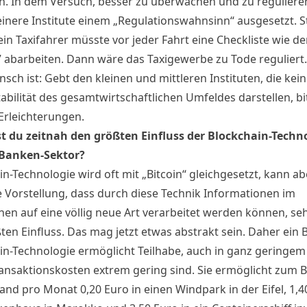
n. In dem Versuch, besser zu überwachen und zu reguliere
einere Institute einem „Regulationswahnsinn“ ausgesetzt. St
 ein Taxifahrer müsste vor jeder Fahrt eine Checkliste wie d
7 abarbeiten. Dann wäre das Taxigewerbe zu Tode reguliert.
ch ist: Gebt den kleinen und mittleren Instituten, die kein
tabilität des gesamtwirtschaftlichen Umfeldes darstellen, bi
Erleichterungen.
t du zeitnah den größten Einfluss der Blockchain-Techn
 Banken-Sektor?
n-Technologie wird oft mit „Bitcoin“ gleichgesetzt, kann abe
e Vorstellung, dass durch diese Technik Informationen im
nen auf eine völlig neue Art verarbeitet werden können, seh
en Einfluss. Das mag jetzt etwas abstrakt sein. Daher ein B
in-Technologie ermöglicht Teilhabe, auch in ganz geringe
ransaktionskosten extrem gering sind. Sie ermöglicht zum Be
and pro Monat 0,20 Euro in einen Windpark in der Eifel, 1,4