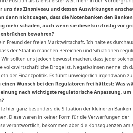
hre Position als Dienstleister weit mehr in den Vordergrund
r uns das Zinsniveau und dessen Auswirkungen anscha
n dann nicht sagen, dass die Notenbanken den Banken
tig mehr schaden, auch wenn sie diese kurzfristig vor g
enbrüchen bewahren?
ein Freund der freien Marktwirtschaft. Ich halte es durchau
 dass der Staat in manchen Bereichen und Situationen regul
. Wir sollten uns jedoch bewusst machen, dass jeder solcher
e volkswirtschaftliche Droge ist. Negativzinsen nenne ich d
Meth der Finanzpolitik. Es führt unweigerlich irgendwann zu
einen Wunsch bei den Regulatoren frei hättest: Was wä
Meinung nach wichtigste regulatorische Anpassung, um
n?
te hier ganz besonders die Situation der kleineren Banken
en. Diese waren in keiner Form für die Verwerfungen der
ise verantwortlich, bekommen aber die Konsequenzen am 