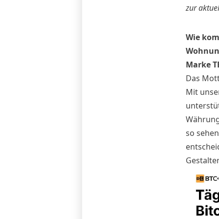
zur aktue
Wie komm
Wohnungs
Marke
T
Das Mott
Mit unse
unterstü
Währunge
so sehen 
entscheid
Gestalter