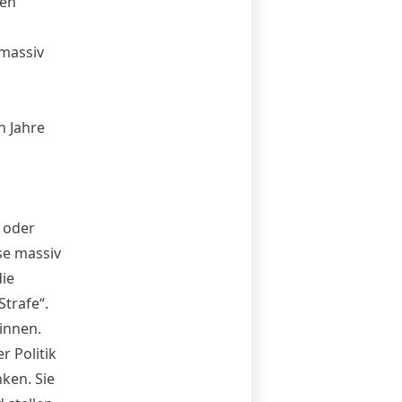
ten
 massiv
n Jahre
 oder
se massiv
die
trafe“.
innen.
 Politik
ken. Sie