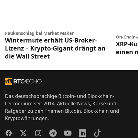
Paukenschlag bei Market Maker
On-Chain-
Wintermute erhält US-Broker-
XRP-Ku
Lizenz – Krypto-Gigant drängt an
einen 
die Wall Street
Footer
Zur Startseite
Das deutschsprachige Bitcoin- und Blockchain-
Leitmedium seit 2014. Aktuelle News, Kurse und
Ratgeber zu den Themen Bitcoin, Blockchain und
Kryptowährungen.
Facebook
Twitter
Instagram
Telegram
YouTube
LinkedIn
TikTok