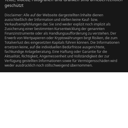
geschützt
Disclaimer: Alle auf der Webseite dargestellten Inhalte dienen
ausschließlich der Information und stellen keine Kauf- bzw.
Verkaufsempfehlungen dar. Sie sind weder explizit noch implizit als
Zusicherung einer bestimmten Kursentwicklung der genannten
Finanzinstrumente oder als Handlungsaufforderung zu verstehen. Der
Erwerb von Wertpapieren oder Kryptowährungen birgt Risiken, die zum
Totalverlust des eingesetzten Kapitals führen können. Die Informationen
ersetzen keine, auf die individuellen Bedürfnisse ausgerichtete,
fachkundige Anlageberatung. Eine Haftung oder Garantie für die
Aktualität, Richtigkeit, Angemessenheit und Vollständigkeit der zur
Verfügung gestellten Informationen sowie für Vermögensschäden wird
weder ausdrücklich noch stillschweigend übernommen.