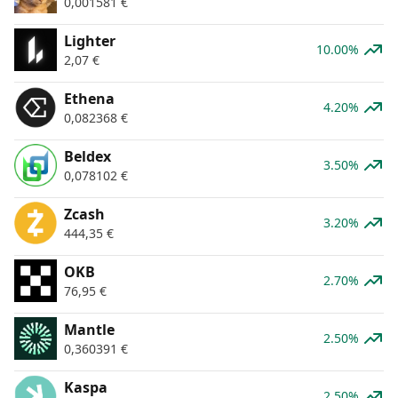
0,001581
€
Lighter
10.00%
2,07
€
Ethena
4.20%
0,082368
€
Beldex
3.50%
0,078102
€
Zcash
3.20%
444,35
€
OKB
2.70%
76,95
€
Mantle
2.50%
0,360391
€
Kaspa
2.50%