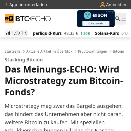
App herunterladen
Anmelden
BTC-ECHO
1,99 T
€
uid-Kurs
48,33
€
Solana-Kurs
64,08
€
TRON-Kurs
1.20%
0.70%
Startseite
Aktuelle Artikel im Überblick
Kryptowährungen
Bitcoin
Stacking Bitcoin
Das Meinungs-ECHO: Wird
Microstrategy zum Bitcoin-
Fonds?
Microstrategy mag zwar das Bargeld ausgehen,
das hindert das Unternehmen aber nicht daran,
weitere Bitcoin zu kaufen. Mit speziellen
Schuldverschreibungen will das das Nasdaq-