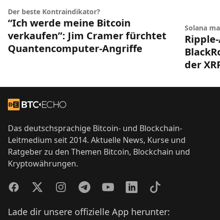
Der beste Kontraindikator?
“Ich werde meine Bitcoin
Solana ma
verkaufen”: Jim Cramer fürchtet
Ripple-
Quantencomputer-Angriffe
BlackRo
der XR
Footer
Zur Startseite
Das deutschsprachige Bitcoin- und Blockchain-
Leitmedium seit 2014. Aktuelle News, Kurse und
Ratgeber zu den Themen Bitcoin, Blockchain und
Kryptowährungen.
Facebook
Twitter
Instagram
Telegram
YouTube
LinkedIn
TikTok
Lade dir unsere offizielle App herunter: