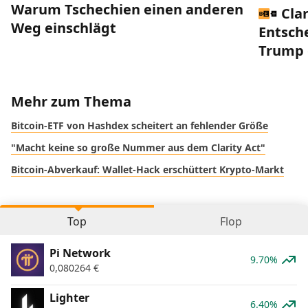
Warum Tschechien einen anderen
Clar
Weg einschlägt
Entsch
Trump 
Mehr zum Thema
Bitcoin-ETF von Hashdex scheitert an fehlender Größe
"Macht keine so große Nummer aus dem Clarity Act"
Bitcoin-Abverkauf: Wallet-Hack erschüttert Krypto-Markt
Top
Flop
Pi Network
9.70%
0,080264
€
Lighter
6.40%