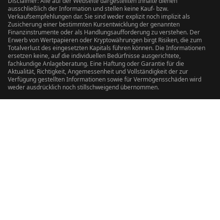
Disclaimer: Alle auf der Webseite dargestellten Inhalte dienen
ausschließlich der Information und stellen keine Kauf- bzw.
Verkaufsempfehlungen dar. Sie sind weder explizit noch implizit als
Zusicherung einer bestimmten Kursentwicklung der genannten
Finanzinstrumente oder als Handlungsaufforderung zu verstehen. Der
Erwerb von Wertpapieren oder Kryptowährungen birgt Risiken, die zum
Totalverlust des eingesetzten Kapitals führen können. Die Informationen
ersetzen keine, auf die individuellen Bedürfnisse ausgerichtete,
fachkundige Anlageberatung. Eine Haftung oder Garantie für die
Aktualität, Richtigkeit, Angemessenheit und Vollständigkeit der zur
Verfügung gestellten Informationen sowie für Vermögensschäden wird
weder ausdrücklich noch stillschweigend übernommen.