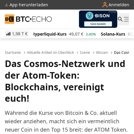
App herunterladen
Anmelden
BTC-ECHO
1,98 T
€
liquid-Kurs
49,07
€
Solana-Kurs
63,99
€
TRON-Ku
3.40%
0.50%
Startseite
Aktuelle Artikel im Überblick
Szene
Wissen
Das Cosmos-
Das Cosmos-Netzwerk und
der Atom-Token:
Blockchains, vereinigt
euch!
Während die Kurse von Bitcoin & Co. aktuell
wieder anziehen, macht sich ein vermeintlich
neuer Coin in den Top 15 breit: der ATOM Token.