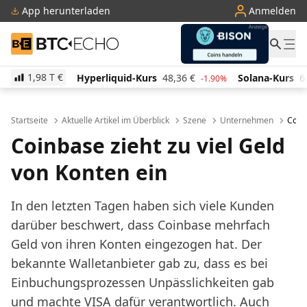
App herunterladen
Anmelden
BTC-ECHO
1,98 T
€
erliquid-Kurs
48,36
€
Solana-Kurs
63,01
€
TRON
-1.90%
-2.20%
Startseite
Aktuelle Artikel im Überblick
Szene
Unternehmen
Coinb
Coinbase zieht zu viel Geld
von Konten ein
In den letzten Tagen haben sich viele Kunden
darüber beschwert, dass Coinbase mehrfach
Geld von ihren Konten eingezogen hat. Der
bekannte Walletanbieter gab zu, dass es bei
Einbuchungsprozessen Unpässlichkeiten gab
und machte VISA dafür verantwortlich. Auch