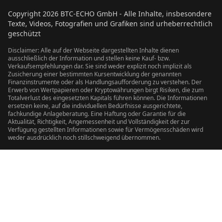
Copyright
2026
BTC-ECHO GmbH - Alle Inhalte, insbesondere
Texte, Videos, Fotografien und Grafiken sind urheberrechtlich
geschützt
Disclaimer: Alle auf der Webseite dargestellten Inhalte dienen
ausschließlich der Information und stellen keine Kauf- bzw.
Verkaufsempfehlungen dar. Sie sind weder explizit noch implizit als
Zusicherung einer bestimmten Kursentwicklung der genannten
Finanzinstrumente oder als Handlungsaufforderung zu verstehen. Der
Erwerb von Wertpapieren oder Kryptowährungen birgt Risiken, die zum
Totalverlust des eingesetzten Kapitals führen können. Die Informationen
ersetzen keine, auf die individuellen Bedürfnisse ausgerichtete,
fachkundige Anlageberatung. Eine Haftung oder Garantie für die
Aktualität, Richtigkeit, Angemessenheit und Vollständigkeit der zur
Verfügung gestellten Informationen sowie für Vermögensschäden wird
weder ausdrücklich noch stillschweigend übernommen.