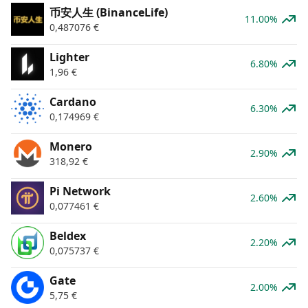
币安人生 (BinanceLife)
11.00%
0,487076
€
Lighter
6.80%
1,96
€
Cardano
6.30%
0,174969
€
Monero
2.90%
318,92
€
Pi Network
2.60%
0,077461
€
Beldex
2.20%
0,075737
€
Gate
2.00%
5,75
€