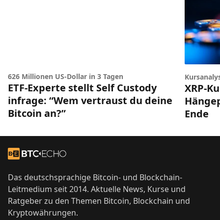
626 Millionen US-Dollar in 3 Tagen
Kursanaly
ETF-Experte stellt Self Custody
XRP-Ku
infrage: “Wem vertraust du deine
Hängep
Bitcoin an?”
Ende
Footer
Zur Startseite
Das deutschsprachige Bitcoin- und Blockchain-
Leitmedium seit 2014. Aktuelle News, Kurse und
Ratgeber zu den Themen Bitcoin, Blockchain und
Kryptowährungen.