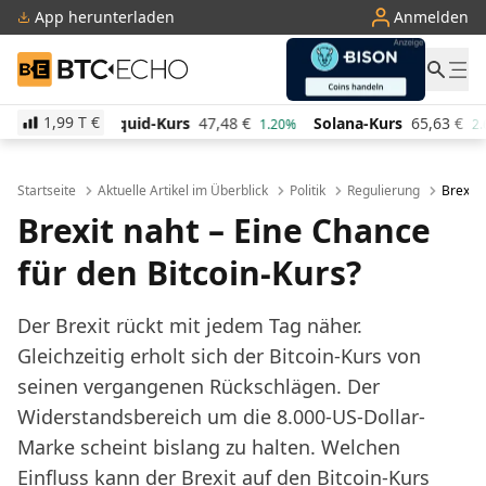
App herunterladen
Anmelden
BTC-ECHO
1,99 T
€
d-Kurs
47,48
€
Solana-Kurs
65,63
€
TRON-Kurs
0,
1.20%
2.60%
Startseite
Aktuelle Artikel im Überblick
Politik
Regulierung
Brexit 
Brexit naht – Eine Chance
für den Bitcoin-Kurs?
Der Brexit rückt mit jedem Tag näher.
Gleichzeitig erholt sich der Bitcoin-Kurs von
seinen vergangenen Rückschlägen. Der
Widerstandsbereich um die 8.000-US-Dollar-
Marke scheint bislang zu halten. Welchen
Einfluss kann der Brexit auf den Bitcoin-Kurs