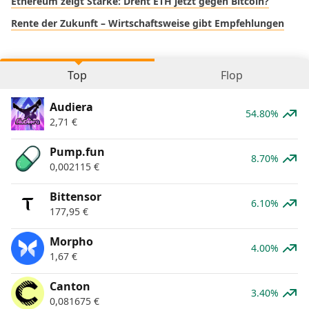
Ethereum zeigt Stärke: Dreht ETH jetzt gegen Bitcoin?
Rente der Zukunft – Wirtschaftsweise gibt Empfehlungen
Top
Flop
Audiera
54.80%
2,71
€
Pump.fun
8.70%
0,002115
€
Bittensor
6.10%
177,95
€
Morpho
4.00%
1,67
€
Canton
3.40%
0,081675
€