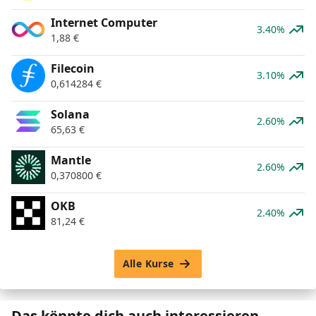
Internet Computer
3.40%
1,88
€
Filecoin
3.10%
0,614284
€
Solana
2.60%
65,63
€
Mantle
2.60%
0,370800
€
OKB
2.40%
81,24
€
Alle Kurse
Das könnte dich auch interessieren