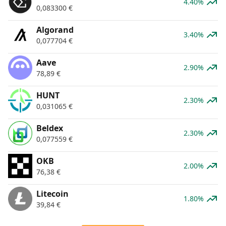
4.40%
0,083300
€
Algorand
3.40%
0,077704
€
Aave
2.90%
78,89
€
HUNT
2.30%
0,031065
€
Beldex
2.30%
0,077559
€
OKB
2.00%
76,38
€
Litecoin
1.80%
39,84
€