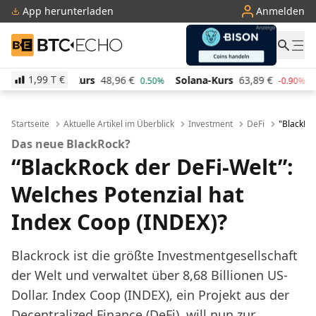
App herunterladen
Anmelden
BTC-ECHO
1,99 T
€
urs
48,96
€
Solana-Kurs
63,89
€
TRON-Kurs
0,28
0.50%
-0.90%
Startseite
Aktuelle Artikel im Überblick
Investment
DeFi
"BlackRoc
Das neue BlackRock?
“BlackRock der DeFi-Welt”:
Welches Potenzial hat
Index Coop (INDEX)?
Blackrock ist die größte Investmentgesellschaft
der Welt und verwaltet über 8,68 Billionen US-
Dollar. Index Coop (INDEX), ein Projekt aus der
Decentralized Finance (DeFi), will nun zur