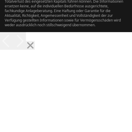
Totalverlust des eingesetzten Kapitals führen können. Die Informationen
ersetzen keine, auf die individuellen Bedürfnisse ausgerichtete,
fachkundige Anlageberatung. Eine Haftung oder Garantie für die
Aktualität, Richtigkeit, Angemessenheit und Vollständigkeit der zur
Verfügung gestellten Informationen sowie für Vermögensschäden wird
weder ausdrücklich noch stillschweigend übernommen.