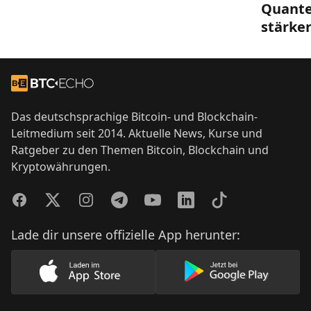
Quant
stärke
Footer
Zur Startseite
Das deutschsprachige Bitcoin- und Blockchain-
Leitmedium seit 2014. Aktuelle News, Kurse und
Ratgeber zu den Themen Bitcoin, Blockchain und
Kryptowährungen.
Facebook
Twitter
Instagram
Telegram
YouTube
LinkedIn
TikTok
Lade dir unsere offizielle App herunter:
Lade unsere App im AppStore herunter
Lade unsere App