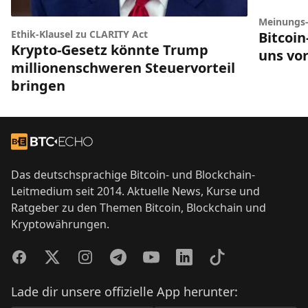
Meinungs
Ethik-Klausel zu CLARITY Act
Bitcoi
Krypto-Gesetz könnte Trump
uns vor
millionenschweren Steuervorteil
bringen
Footer
Zur Startseite
Das deutschsprachige Bitcoin- und Blockchain-
Leitmedium seit 2014. Aktuelle News, Kurse und
Ratgeber zu den Themen Bitcoin, Blockchain und
Kryptowährungen.
Facebook
Twitter
Instagram
Telegram
YouTube
LinkedIn
TikTok
Lade dir unsere offizielle App herunter: