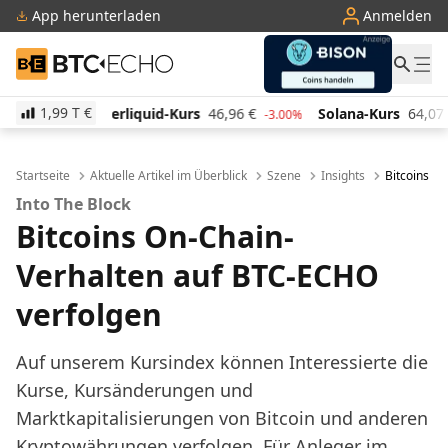
App herunterladen
Anmelden
BTC-ECHO
1,99 T
€
d-Kurs
46,96
€
Solana-Kurs
64,07
€
TRON-Kurs
0
-3.00%
1.60%
Startseite
Aktuelle Artikel im Überblick
Szene
Insights
Bitcoins O
Into The Block
Bitcoins On-Chain-
Verhalten auf BTC-ECHO
verfolgen
Auf unserem Kursindex können Interessierte die
Kurse, Kursänderungen und
Marktkapitalisierungen von Bitcoin und anderen
Kryptowährungen verfolgen. Für Anleger im