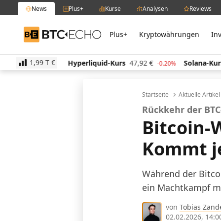
News
Plus+
Kurse
Analysen
Reviews
Plus+
Kryptowährungen
In
BTC-ECHO
1,99 T
€
€
Hyperliquid-Kurs
47,92
€
Solana-Kurs
64,02
€
-0.20%
-0.20%
Startseite
Aktuelle Artike
Rückkehr der BT
Bitcoin-W
Kommt je
Während der Bitcoi
ein Machtkampf mi
von
Tobias Zand
02.02.2026, 14:0