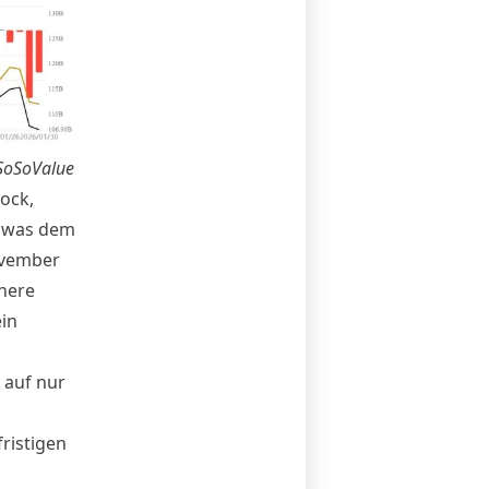
SoSoValue
ock,
r, was dem
ovember
öhere
ein
 auf nur
ristigen