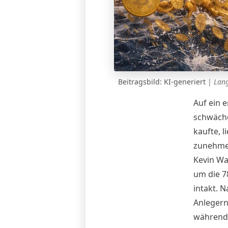
Beitragsbild: KI-generiert
|
Lang
Auf ein 
schwäche
kaufte, 
zunehmen
Kevin Wa
um die 7
intakt. 
Anlegern
während 