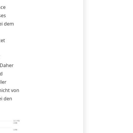
nce
ses
ei dem
tet
C
 Daher
nd
ler
nicht von
ei den