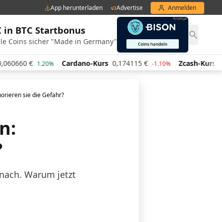
App herunterladen
Advertise
Anmelden
€ in BTC Startbonus
le Coins sicher "Made in Germany"
€
Cardano-Kurs
0,174115
€
Zcash-Kurs
445,41
€
1.20%
-1.10%
orieren sie die Gefahr?
n:
?
 nach. Warum jetzt