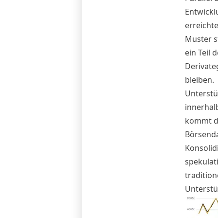
Entwickl
erreicht
Muster s
ein Teil 
Derivate
bleiben.
Unterstü
innerhal
kommt de
Börsenda
Konsolid
spekulat
tradition
Unterstü