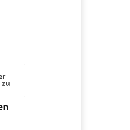
er
 zu
en