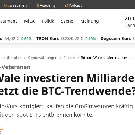
Investieren
Academy
Podcast
20 
vestment
MiCA
Politik
Szene
Meinung
Hand
TRON-Kurs
0,284272
€
Dogecoin-Kurs
0,060660
0.60%
0.10%
l im Überblick
Kryptowährungen
Bitcoin
Bitcoin-Wale kaufen massiv – ign
C-Veteranen
ale investieren Milliarde
tzt die BTC-Trendwende
n-Kurs korrigiert, kaufen die Großinvestoren kräftig
t den Spot ETFs entbrennen könnte.
er
0