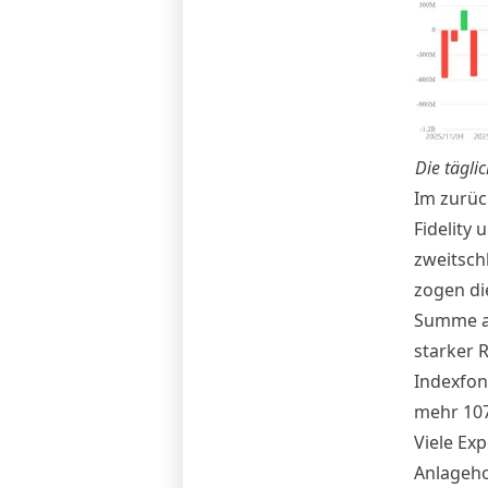
Die tägli
Im zurüc
Fidelity 
zweitsch
zogen di
Summe ab
starker 
Indexfon
mehr 107
Viele Exp
Anlageho