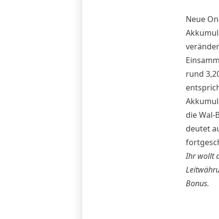
Neue On-
Akkumula
veränder
Einsamme
rund 3,20
entspric
Akkumula
die Wal-
deutet au
fortgesc
Ihr wollt
Leitwähru
Bonus
.