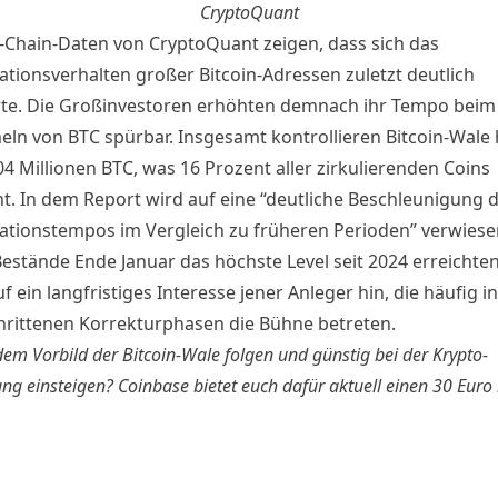
CryptoQuant
Chain-Daten von CryptoQuant zeigen, dass sich das
tionsverhalten großer Bitcoin-Adressen zuletzt deutlich
te. Die Großinvestoren erhöhten demnach ihr Tempo beim
ln von BTC spürbar. Insgesamt kontrollieren Bitcoin-Wale
4 Millionen BTC, was 16 Prozent aller zirkulierenden Coins
ht. In dem Report wird auf eine “deutliche Beschleunigung 
tionstempos im Vergleich zu früheren Perioden” verwiese
Bestände Ende Januar das höchste Level seit 2024 erreichten
f ein langfristiges Interesse jener Anleger hin, die häufig in
hrittenen Korrekturphasen die Bühne betreten.
 dem Vorbild der Bitcoin-Wale folgen und günstig bei der Krypto-
ng einsteigen?
Coinbase bietet euch dafür aktuell einen 30 Euro