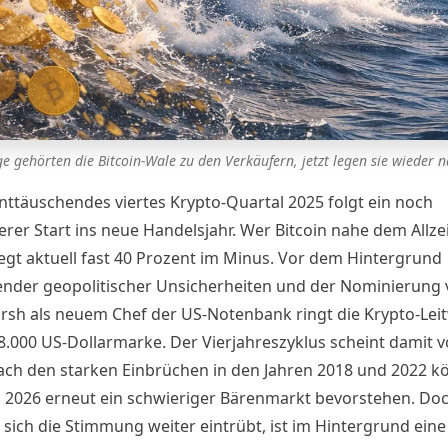
e gehörten die Bitcoin-Wale zu den Verkäufern, jetzt legen sie wieder 
enttäuschendes viertes Krypto-Quartal 2025 folgt ein noch
rer Start ins neue Handelsjahr. Wer Bitcoin nahe dem Allze
liegt aktuell fast 40 Prozent im Minus. Vor dem Hintergrund
der geopolitischer Unsicherheiten und der Nominierung 
rsh als neuem Chef der US-Notenbank ringt die Krypto-Le
8.000 US-Dollarmarke. Der Vierjahreszyklus scheint damit v
Nach den starken Einbrüchen in den Jahren 2018 und 2022 k
 2026 erneut ein schwieriger Bärenmarkt bevorstehen. Do
sich die Stimmung weiter eintrübt, ist im Hintergrund eine