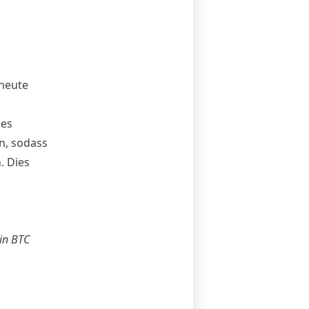
 heute
des
n, sodass
. Dies
 in BTC