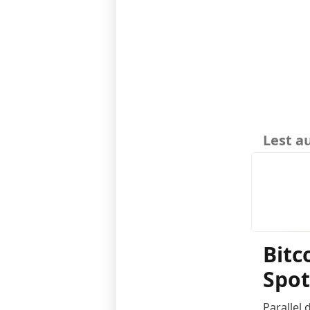
Lest a
Bitc
Spot
Parallel