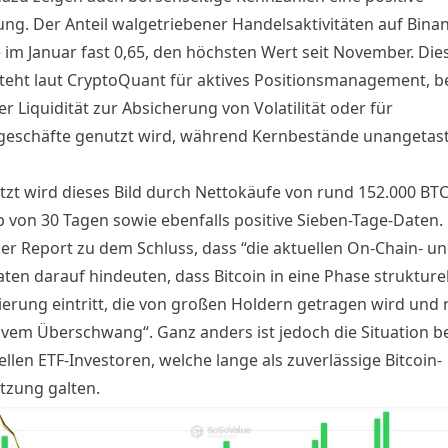
ung. Der Anteil walgetriebener Handelsaktivitäten auf
Bina
e im Januar fast 0,65, den höchsten Wert seit November. Die
teht laut CryptoQuant für aktives Positionsmanagement, b
der Liquidität zur Absicherung von Volatilität oder für
geschäfte genutzt wird, während Kernbestände unangetas
tzt wird dieses Bild durch Nettokäufe von rund 152.000 BT
b von 30 Tagen sowie ebenfalls positive Sieben-Tage-Daten.
r Report zu dem Schluss, dass “die aktuellen On-Chain- u
ten darauf hindeuten, dass Bitcoin in eine Phase strukturel
ierung eintritt, die von großen Holdern getragen wird und 
ivem Überschwang“. Ganz anders ist jedoch die Situation b
ellen ETF-Investoren, welche lange als zuverlässige Bitcoin-
tzung galten.