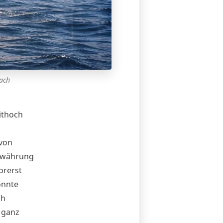
nach
ithoch
von
itwährung
orerst
önnte
ch
 ganz