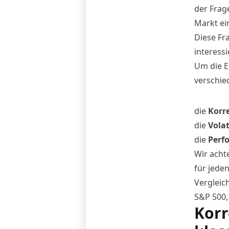
der Frag
Markt ei
Diese Fra
interess
Um die Ei
verschie
die
Korr
die
Volat
die
Perf
Wir achte
für jeden
Vergleic
S&P 500,
Korr