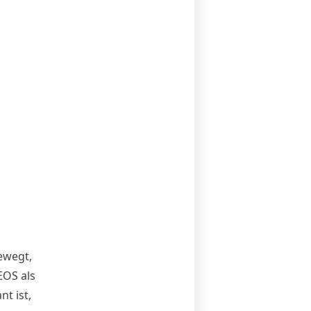
ewegt,
EOS als
nt ist,