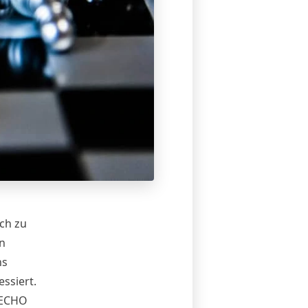
ich zu
en
ns
essiert.
-ECHO