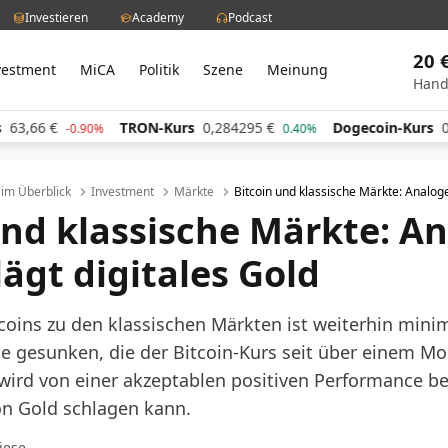
Investieren
Academy
Podcast
20 
vestment
MiCA
Politik
Szene
Meinung
Hand
6
€
TRON-Kurs
0,284295
€
Dogecoin-Kurs
0,0603
-0.90%
0.40%
l im Überblick
Investment
Märkte
Bitcoin und klassische Märkte: Analoge
und klassische Märkte: A
ägt digitales Gold
tcoins zu den klassischen Märkten ist weiterhin minim
rte gesunken, die der Bitcoin-Kurs seit über einem M
wird von einer akzeptablen positiven Performance beg
von Gold schlagen kann.
Giese