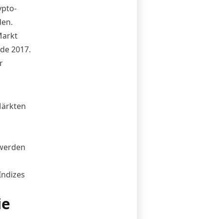
ypto-
den.
Markt
nde 2017.
r
Märkten
 werden
Indizes
ie