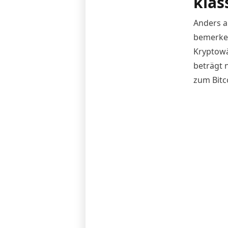
klas
Anders a
bemerken
Kryptowä
beträgt 
zum Bitc