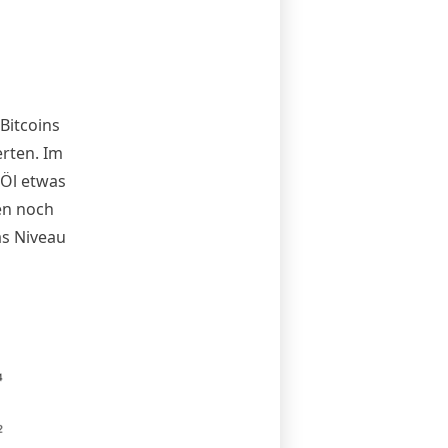
 Bitcoins
rten. Im
 Öl etwas
en noch
as Niveau