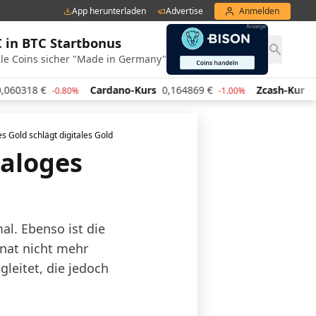
App herunterladen
Advertise
Anmelden
€ in BTC Startbonus
le Coins sicher "Made in Germany"
18
€
Cardano-Kurs
0,164869
€
Zcash-Kurs
439,47
-0.80%
-1.00%
s Gold schlägt digitales Gold
naloges
al. Ebenso ist die
onat nicht mehr
leitet, die jedoch