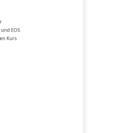
r
n und EOS
sen Kurs