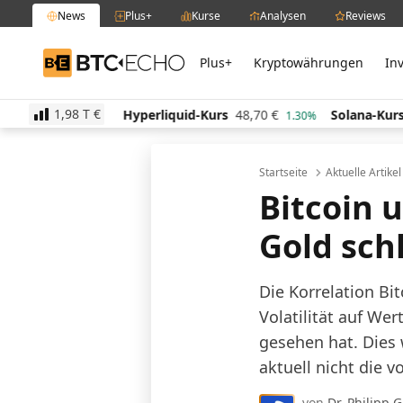
News
Plus+
Kurse
Analysen
Reviews
Plus+
Kryptowährungen
In
BTC-ECHO
1,98 T
€
,48
€
Hyperliquid-Kurs
48,70
€
Solana-Kurs
63,6
-1.80%
1.30%
Startseite
Aktuelle Artike
Bitcoin 
Gold schl
Die Korrelation Bi
Volatilität auf We
gesehen hat. Dies 
aktuell nicht die 
von
Dr. Philipp 