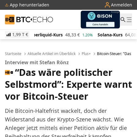
App herunterladen
Anmelden
BTC-ECHO
1,99 T
€
id-Kurs
48,33
€
Solana-Kurs
64,08
€
TRON-Kurs
1.20%
0.70%
Startseite
Aktuelle Artikel im Überblick
Plus+
Bitcoin-Steuer: "Das wä
Interview mit Stefan Rönz
“Das wäre politischer
Selbstmord”: Experte warnt
vor Bitcoin-Steuer
Die Bitcoin-Haltefrist wackelt, doch der
Widerstand aus der Krypto-Szene wächst. Wie
Anleger jetzt mittels einer Petition aktiv für die
Beibehaltung der Steuerfreiheit kämpfen