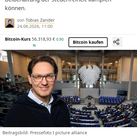
können.
von
Tobias Zander
24.06.2026, 11:00
Bitcoin-Kurs
56.318,93
€
0.90
Bitcoin kaufen
%
Beitragsbild: Pressefoto I picture alliance