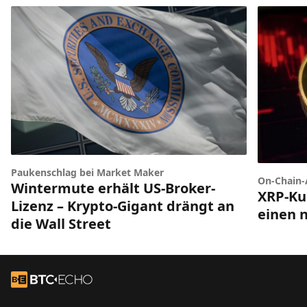
Paukenschlag bei Market Maker
On-Chain-
Wintermute erhält US-Broker-
XRP-Ku
Lizenz – Krypto-Gigant drängt an
einen 
die Wall Street
Footer
Zur Startseite