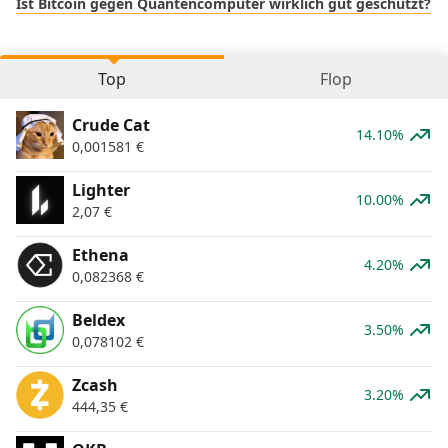
Ist Bitcoin gegen Quantencomputer wirklich gut geschützt?
Top
Flop
Crude Cat
14.10%
0,001581
€
Lighter
10.00%
2,07
€
Ethena
4.20%
0,082368
€
Beldex
3.50%
0,078102
€
Zcash
3.20%
444,35
€