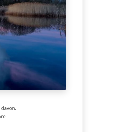
l davon
.
are