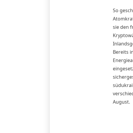
So gesch
Atomkraf
sie den 
Kryptowä
Inlandsg
Bereits i
Energiea
eingeset
sicherges
südukrai
verschi
August.