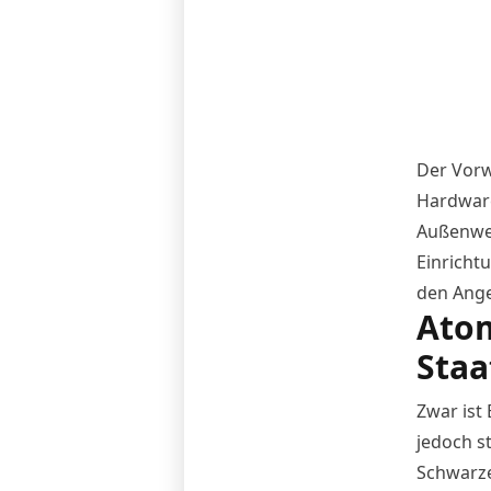
Der Vorw
Hardware
Außenwel
Einricht
den Ange
Atom
Staa
Zwar ist
jedoch s
Schwarzen