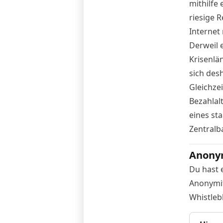
mithilfe
riesige 
Internet
Derweil e
Krisenlä
sich des
Gleichze
Bezahlalt
eines sta
Zentralb
Anony
Du hast 
Anonymit
Whistleb