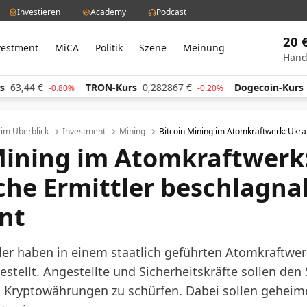
Investieren
Academy
Podcast
20 
vestment
MiCA
Politik
Szene
Meinung
Hand
44
€
TRON-Kurs
0,282867
€
Dogecoin-Kurs
0,059
-0.80%
-0.20%
l im Überblick
Investment
Mining
Bitcoin Mining im Atomkraftwerk: Ukr
Mining im Atomkraftwerk
che Ermittler beschlagn
nt
ler haben in einem staatlich geführten Atomkraftwer
stellt. Angestellte und Sicherheitskräfte sollen den
 Kryptowährungen zu schürfen. Dabei sollen geheim