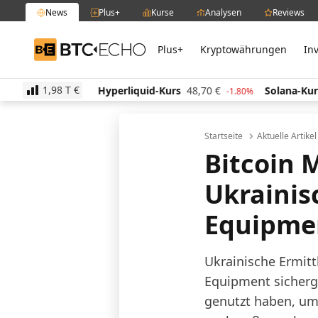
News
Plus+
Kurse
Analysen
Reviews
Plus+
Kryptowährungen
In
BTC-ECHO
1,98 T
€
3,22
€
Hyperliquid-Kurs
48,70
€
Solana-Kurs
63,
-1.30%
-1.80%
Startseite
Aktuelle Artike
Bitcoin 
Ukrainis
Equipme
Ukrainische Ermitt
Equipment sicherge
genutzt haben, um