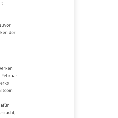
it
 zuvor
rken der
werken
m Februar
werks
Bitcoin
dafür
ersucht,