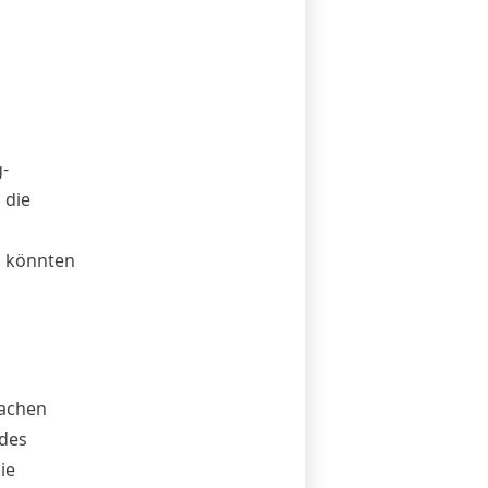
-
 die
n könnten
machen
 des
ie