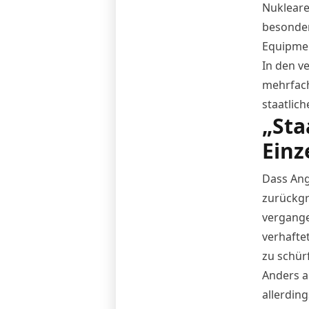
Nukleare
besonder
Equipmen
In den v
mehrfach
staatlic
„Sta
Einze
Dass Ang
zurückgr
vergange
verhaftet
zu schür
Anders a
allerdin