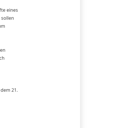
fte eines
 sollen
 um
hen
ch
 dem 21.