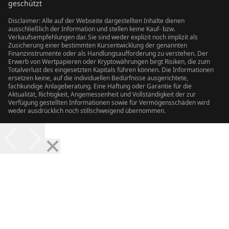
geschützt
Disclaimer: Alle auf der Webseite dargestellten Inhalte dienen
ausschließlich der Information und stellen keine Kauf- bzw.
Verkaufsempfehlungen dar. Sie sind weder explizit noch implizit als
Zusicherung einer bestimmten Kursentwicklung der genannten
Finanzinstrumente oder als Handlungsaufforderung zu verstehen. Der
Erwerb von Wertpapieren oder Kryptowährungen birgt Risiken, die zum
Totalverlust des eingesetzten Kapitals führen können. Die Informationen
ersetzen keine, auf die individuellen Bedürfnisse ausgerichtete,
fachkundige Anlageberatung. Eine Haftung oder Garantie für die
Aktualität, Richtigkeit, Angemessenheit und Vollständigkeit der zur
Verfügung gestellten Informationen sowie für Vermögensschäden wird
weder ausdrücklich noch stillschweigend übernommen.