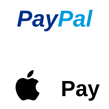
Pay
Pal
Pay