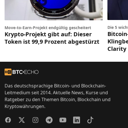
Die 5 wic
Move-to-Earn-Projekt endgültig gescheitert
Bitcoin
Krypto-Projekt gibt auf: Dieser
Klingbe
Token ist 99,9 Prozent abgestürzt
Clarity
Footer
Zur Startseite
Das deutschsprachige Bitcoin- und Blockchain-
Leitmedium seit 2014. Aktuelle News, Kurse und
Ratgeber zu den Themen Bitcoin, Blockchain und
Kryptowährungen.
Facebook
Twitter
Instagram
Telegram
YouTube
LinkedIn
TikTok