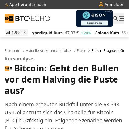
App herunterladen
Anmelden
BTC-ECHO
1,99 T
€
quid-Kurs
47,33
€
Solana-Kurs
65,68
€
TRON-Kurs
1.20%
2.60%
Startseite
Aktuelle Artikel im Überblick
Plus+
Bitcoin-Prognose: Geht
Kursanalyse
Bitcoin: Geht den Bullen
vor dem Halving die Puste
aus?
Nach einem erneuten Rückfall unter die 68.338
US-Dollar trübt sich das Chartbild für Bitcoin
(BTC) kurzfristig ein. Folgende Szenarien werden
für Anleger nun relevant.