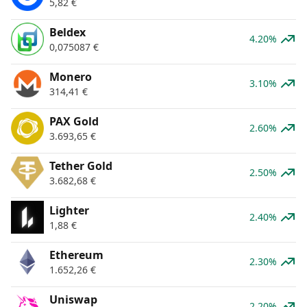
5,82
€
Beldex
4.20%
0,075087
€
Monero
3.10%
314,41
€
PAX Gold
2.60%
3.693,65
€
Tether Gold
2.50%
3.682,68
€
Lighter
2.40%
1,88
€
Ethereum
2.30%
1.652,26
€
Uniswap
2.20%