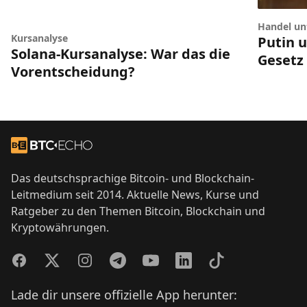
Handel unt
Kursanalyse
Putin 
Solana-Kursanalyse: War das die
Gesetz
Vorentscheidung?
Footer
Zur Startseite
Das deutschsprachige Bitcoin- und Blockchain-
Leitmedium seit 2014. Aktuelle News, Kurse und
Ratgeber zu den Themen Bitcoin, Blockchain und
Kryptowährungen.
Facebook
Twitter
Instagram
Telegram
YouTube
LinkedIn
TikTok
Lade dir unsere offizielle App herunter: