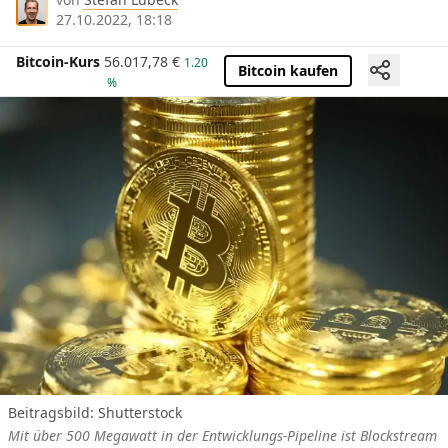
27.10.2022, 18:18
Bitcoin-Kurs
56.017,78
€
1.20
Bitcoin kaufen
%
Beitragsbild: Shutterstock
Mit über 500 Megawatt in der Entwicklungs-Pipeline ist Blockstream