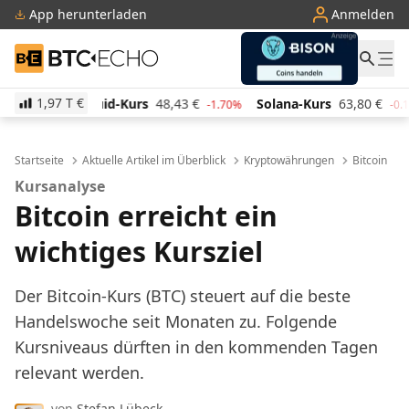
App herunterladen
Anmelden
BTC-ECHO
1,97 T
€
Kurs
48,43
€
Solana-Kurs
63,80
€
TRON-Kurs
0,
-1.70%
-0.10%
Startseite
Aktuelle Artikel im Überblick
Kryptowährungen
Bitcoin
Kursanalyse
Bitcoin erreicht ein
wichtiges Kursziel
Der Bitcoin-Kurs (BTC) steuert auf die beste
Handelswoche seit Monaten zu. Folgende
Kursniveaus dürften in den kommenden Tagen
relevant werden.
von
Stefan Lübeck