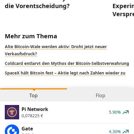
die Vorentscheidung?
Experi
Verspr
Mehr zum Thema
Alte Bitcoin-Wale werden aktiv: Droht jetzt neuer
Verkaufsdruck?
Coldcard entlarvt den Mythos der Bitcoin-Selbstverwahrung
SpaceX hält Bitcoin fest – Aktie legt nach Zahlen wieder zu
Top
Flop
Pi Network
5.90%
0,078225
€
Gate
4.30%