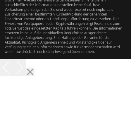
Disclaimer: Alle auf der Webseite dargestellten Inhalte dienen
ausschließlich der Information und stellen keine Kauf- bzw.
Verkaufsempfehlungen dar. Sie sind weder explizit noch implizit als
Zusicherung einer bestimmten Kursentwicklung der genannten
Finanzinstrumente oder als Handlungsaufforderung zu verstehen. Der
Erwerb von Wertpapieren oder Kryptowährungen birgt Risiken, die zum
Totalverlust des eingesetzten Kapitals führen können. Die Informationen
ersetzen keine, auf die individuellen Bedürfnisse ausgerichtete,
fachkundige Anlageberatung. Eine Haftung oder Garantie für die
Aktualität, Richtigkeit, Angemessenheit und Vollständigkeit der zur
Verfügung gestellten Informationen sowie für Vermögensschäden wird
weder ausdrücklich noch stillschweigend übernommen.