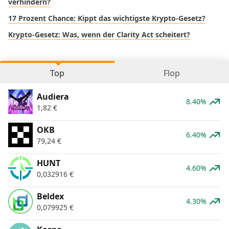
verhindern?
17 Prozent Chance: Kippt das wichtigste Krypto-Gesetz?
Krypto-Gesetz: Was, wenn der Clarity Act scheitert?
Top
Flop
Audiera
8.40%
1,82
€
OKB
6.40%
79,24
€
HUNT
4.60%
0,032916
€
Beldex
4.30%
0,079925
€