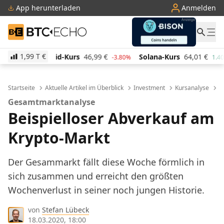
App herunterladen
Anmelden
BTC-ECHO
1,99 T
€
Kurs
46,99
€
Solana-Kurs
64,01
€
TRON-Kurs
0,2
-3.80%
1.40%
Startseite
Aktuelle Artikel im Überblick
Investment
Kursanalyse
B
Gesamtmarktanalyse
Beispielloser Abverkauf am
Krypto-Markt
Der Gesammarkt fällt diese Woche förmlich in
sich zusammen und erreicht den größten
Wochenverlust in seiner noch jungen Historie.
von
Stefan Lübeck
18.03.2020, 18:00