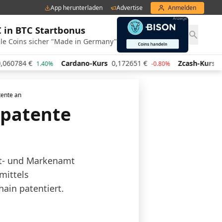
App herunterladen
Advertise
Anmelden
€ in BTC Startbonus
le Coins sicher "Made in Germany"
Cardano-Kurs
0,172651
€
Zcash-Kurs
439,13
€
40%
-0.80%
0.10
tente an
opatente
nt- und Markenamt
mittels
ain patentiert.