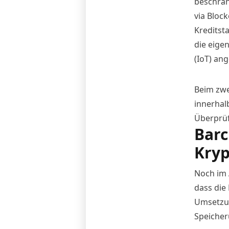
beschrän
via Bloc
Kreditst
die eige
(IoT) an
Beim zwe
innerhal
Überprü
Barc
Kry
Noch im 
dass die
Umsetzun
Speicheru