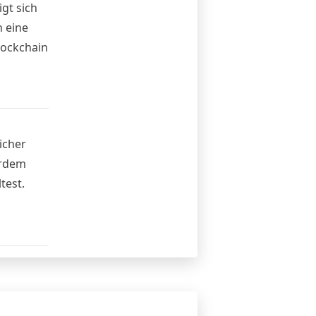
gt sich
 eine
lockchain
icher
erdem
test.