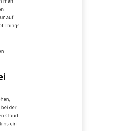
nn man
en
ur auf
of Things
en
ei
ehen
,
 bei der
en Cloud-
kins ein