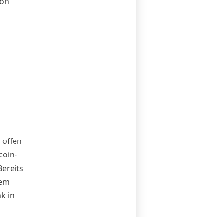
hon
 offen
coin-
ereits
dem
k in