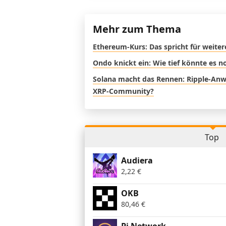
Mehr zum Thema
Ethereum-Kurs: Das spricht für weite
Ondo knickt ein: Wie tief könnte es 
Solana macht das Rennen: Ripple-Anwal
XRP-Community?
Top
Audiera
2,22
€
OKB
80,46
€