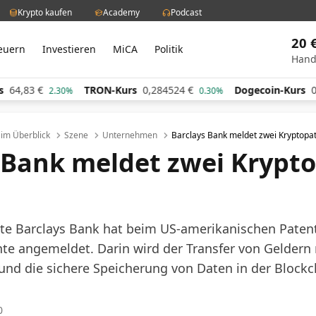
Krypto kaufen
Academy
Podcast
20 
euern
Investieren
MiCA
Politik
Hand
TRON-Kurs
0,284524
€
Dogecoin-Kurs
0,060784
€
0%
0.30%
1.
l im Überblick
Szene
Unternehmen
Barclays Bank meldet zwei Kryptopa
 Bank meldet zwei Krypt
te Barclays Bank hat beim US-amerikanischen Pate
te angemeldet. Darin wird der Transfer von Geldern 
d die sichere Speicherung von Daten in der Blockch
0