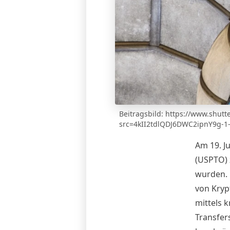
Beitragsbild:
https://www.shutt
src=4kII2tdlQDJ6DWC2ipnY9g-1
Am 19. Ju
(USPTO) 
wurden
.
von Kryp
mittels 
Transfers