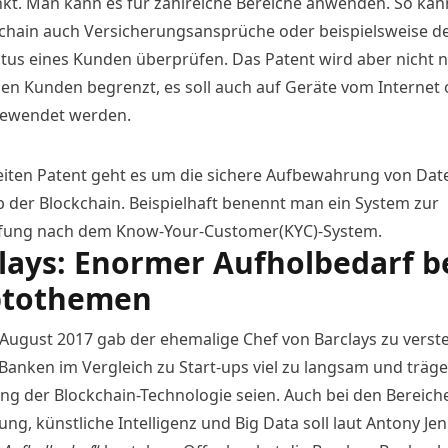
kt. Man kann es für zahlreiche Bereiche anwenden. So ka
kchain auch Versicherungsansprüche oder beispielsweise d
atus eines Kunden überprüfen. Das Patent wird aber nicht n
nen Kunden begrenzt, es soll auch auf Geräte vom Internet 
gewendet werden.
iten Patent geht es um die sichere Aufbewahrung von Dat
b der Blockchain. Beispielhaft benennt man ein System zur
fung nach dem Know-Your-Customer(KYC)-System.
lays: Enormer Aufholbedarf b
ptothemen
August 2017 gab der ehemalige Chef von Barclays
zu verst
 Banken im Vergleich zu Start-ups viel zu langsam und träge
g der Blockchain-Technologie seien. Auch bei den Bereich
ng, künstliche Intelligenz und Big Data soll laut Antony Jen