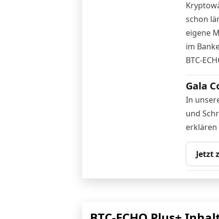
Kryptowä
schon lä
eigene M
im Banke
BTC-ECH
Gala C
In unser
und Schri
erklären
Jetzt
BTC-ECHO Plus+ Inhal