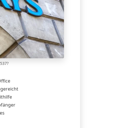
2537?
ffice
ngereicht
thilfe
pfänger
des