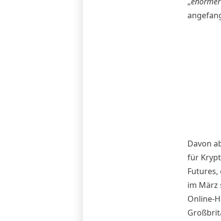
„
enormer
angefang
Davon abg
für Kryp
Futures,
im März 
Online-H
Großbrit