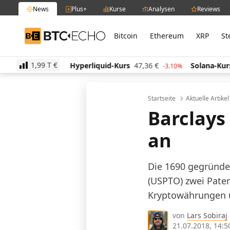
News
Plus+
Kurse
Analysen
Reviews
Bitcoin
Ethereum
XRP
St
BTC-ECHO
1,99 T
€
Hyperliquid-Kurs
47,36
€
Solana-Kurs
64,83
€
1.00%
-3.10%
2.3
Startseite
Aktuelle Artike
Barclays
an
Die 1690 gegründe
(USPTO) zwei Paten
Kryptowährungen un
von
Lars Sobiraj
21.07.2018, 14:5