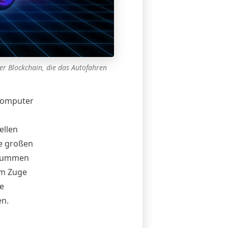
er Blockchain, die das Autofahren
 Computer
ellen
ie großen
 Summen
Im Zuge
e
en.