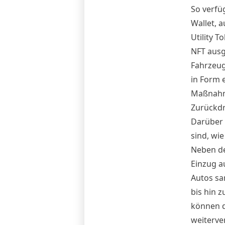
So verfü
Wallet
, 
Utility T
NFT ausge
Fahrzeugb
in Form 
Maßnahme
Zurückdr
Darüber 
sind, wi
Neben de
Einzug a
Autos sa
bis hin 
können d
weiterver