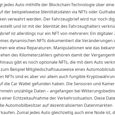
gt jedes Auto mithilfe der Blockchain-Technologie über ein
auf der beispielsweise Identitätsdaten via NFTs oder Guthab
oken verwahrt werden. Der Fahrzeugbrief wird nur noch digi
stellt und ist mit der Identität des Fahrzeughalters verknü
rief ist allerdings nur ein NFT von mehreren: Ein digitaler 
eines dynamischen NFTs dokumentiert die Veränderungen 
n wie etwa Reparaturen. Manipulationen wie das bekann
ehen des Kilometerzählers gehören damit der Vergangenhe
hinaus gibt es noch optionale NFTs, die mit dem Auto verk
e zum Beispiel Mitgliedschaftsausweise eines Automobilclub
n NFTs sind es aber vor allem auch fungible Kryptowährun
uf die Car Wallet gefunden haben. Die Sensoren und Kamer
mmeln unzählige Daten – angefangen bei Witterungsbedi
zu einer Echtzeitaufnahme der Verkehrssituation. Diese Dat
ie Automobilbesitzer auf dezentralisierten Datenmärkten
kaufen. Zumal jedes Auto gleichzeitig auch eine Node ist, d