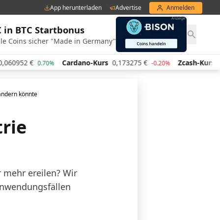
App herunterladen
Advertise
Anmelden
€ in BTC Startbonus
le Coins sicher "Made in Germany"
52
€
Cardano-Kurs
0,173275
€
Zcash-Kurs
434,46
0.70%
-0.20%
rändern könnte
rie
 mehr ereilen? Wir
Anwendungsfällen