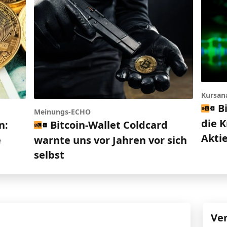
Kursan
B
Meinungs-ECHO
die 
n:
Bitcoin-Wallet Coldcard
Akti
e
warnte uns vor Jahren vor sich
selbst
Ve