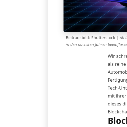
Beitragsbild: Shutterstock
|
Ab i
in den nächsten Jahren beeinfluss
Wir schr
als rein
Automobi
Fertigun
Tech-Unt
mit ihre
dieses d
Blockcha
Bloc