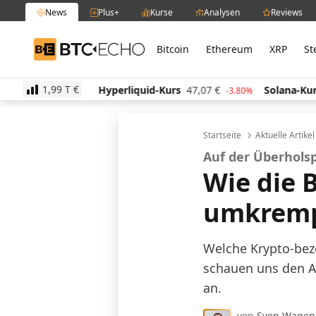
News
Plus+
Kurse
Analysen
Reviews
Bitcoin
Ethereum
XRP
St
BTC-ECHO
1,99 T
€
,62
€
Hyperliquid-Kurs
47,07
€
Solana-Kurs
65,3
1.10%
-3.80%
Startseite
Aktuelle Artike
Auf der Überhols
Wie die 
umkremp
Welche Krypto-bez
schauen uns den A
an.
von
Sven Wagen