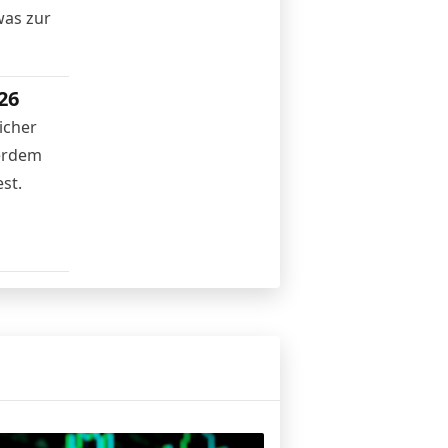
was zur
26
icher
ßerdem
st.