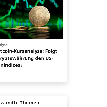
alyse
itcoin-Kursanalyse: Folgt
Kryptowährung den US-
enindizes?
rwandte Themen