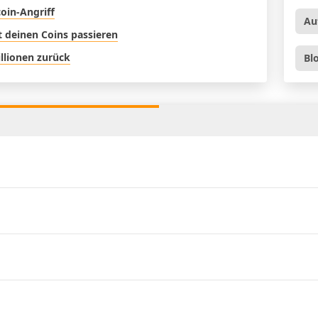
oin-Angriff
Au
t deinen Coins passieren
illionen zurück
Bl