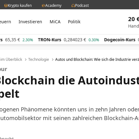
Krypto kaufen
Academy
Podcast
20 
euern
Investieren
MiCA
Politik
Hand
5
€
TRON-Kurs
0,284023
€
Dogecoin-Kurs
0,0609
2.30%
0.30%
l im Überblick
Technologie
Autos und Blockchain: Wie sich die Industrie ve
pur
Blockchain die Autoindust
elt
ogenen Phänomene könnten uns in zehn Jahren oder
utomobilsektor mit seinen zahlreichen Blockchain-
knecht