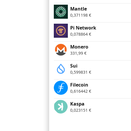
Mantle
0,371198
€
Pi Network
0,078864
€
Monero
331,99
€
Sui
0,599831
€
Filecoin
0,616442
€
Kaspa
0,023151
€