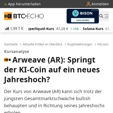
App herunterladen
Anmelden
BTC-ECHO
1,99 T
€
quid-Kurs
47,28
€
Solana-Kurs
65,75
€
TRON-Kur
1.10%
2.80%
Startseite
Aktuelle Artikel im Überblick
Kryptowährungen
Altcoins
Kursanalyse
Arweave (AR): Springt
der KI-Coin auf ein neues
Jahreshoch?
Der Kurs von Arweave (AR) kann sich trotz der
jüngsten Gesamtmarktschwäche bullish
behaupten und in Richtung seines Jahreshochs
erholen.