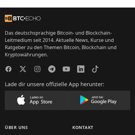
Footer
Zur Startseite
Das deutschsprachige Bitcoin- und Blockchain-
Leitmedium seit 2014. Aktuelle News, Kurse und
Ratgeber zu den Themen Bitcoin, Blockchain und
Kryptowährungen.
Facebook
Twitter
Instagram
Telegram
YouTube
LinkedIn
TikTok
Lade dir unsere offizielle App herunter:
Lade unsere App im AppStore herunter
Lade unsere App
ÜBER UNS
KONTAKT