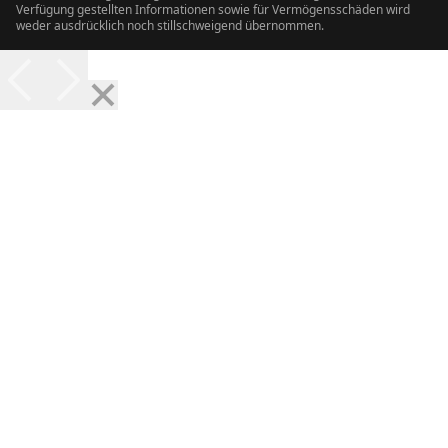
Verfügung gestellten Informationen sowie für Vermögensschäden wird
weder ausdrücklich noch stillschweigend übernommen.