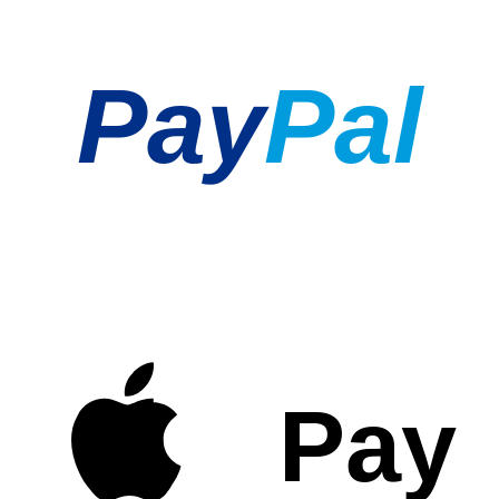
Pay
Pal
Pay