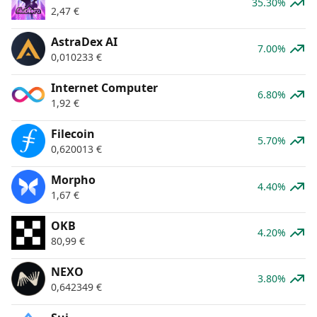
35.30%
2,47
€
AstraDex AI
7.00%
0,010233
€
Internet Computer
6.80%
1,92
€
Filecoin
5.70%
0,620013
€
Morpho
4.40%
1,67
€
OKB
4.20%
80,99
€
NEXO
3.80%
0,642349
€