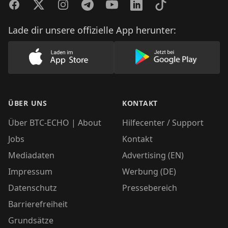
Facebook
Twitter
Instagram
Telegram
YouTube
LinkedIn
TikTok
Lade dir unsere offizielle App herunter:
Lade unsere App im AppStore herunter
Lade unsere App
ÜBER UNS
KONTAKT
Über BTC-ECHO | About
Hilfecenter / Support
Jobs
Kontakt
Mediadaten
Advertising (EN)
Impressum
Werbung (DE)
Datenschutz
Pressebereich
Barrierefreiheit
Grundsätze