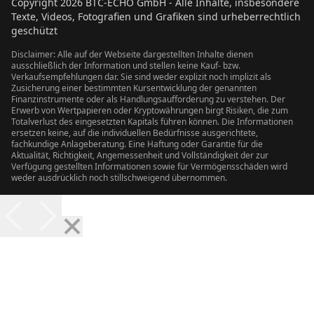
Copyright
2026
BTC-ECHO GmbH - Alle Inhalte, insbesondere
Texte, Videos, Fotografien und Grafiken sind urheberrechtlich
geschützt
Disclaimer: Alle auf der Webseite dargestellten Inhalte dienen
ausschließlich der Information und stellen keine Kauf- bzw.
Verkaufsempfehlungen dar. Sie sind weder explizit noch implizit als
Zusicherung einer bestimmten Kursentwicklung der genannten
Finanzinstrumente oder als Handlungsaufforderung zu verstehen. Der
Erwerb von Wertpapieren oder Kryptowährungen birgt Risiken, die zum
Totalverlust des eingesetzten Kapitals führen können. Die Informationen
ersetzen keine, auf die individuellen Bedürfnisse ausgerichtete,
fachkundige Anlageberatung. Eine Haftung oder Garantie für die
Aktualität, Richtigkeit, Angemessenheit und Vollständigkeit der zur
Verfügung gestellten Informationen sowie für Vermögensschäden wird
weder ausdrücklich noch stillschweigend übernommen.