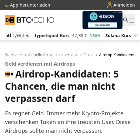
App herunterladen
Anmelden
BTC-ECHO
1,99 T
€
liquid-Kurs
47,38
€
Solana-Kurs
65,77
€
TRON-Ku
0.80%
3.60%
Startseite
Aktuelle Artikel im Überblick
Plus+
Airdrop-Kandidaten: 5 
Geld verdienen mit Airdrops
Airdrop-Kandidaten: 5
Chancen, die man nicht
verpassen darf
Es regnet Geld. Immer mehr Krypto-Projekte
verschenken Token an ihre treusten User. Diese
Airdrops sollte man nicht verpassen.