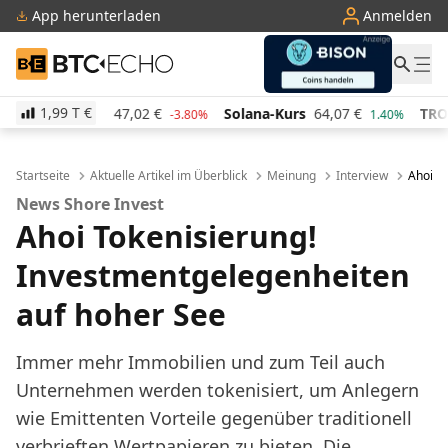
App herunterladen
Anmelden
BTC-ECHO
1,99 T
€
rs
47,02
€
Solana-Kurs
64,07
€
TRON-Kurs
0,284
-3.80%
1.40%
Startseite
Aktuelle Artikel im Überblick
Meinung
Interview
Ahoi T
News Shore Invest
Ahoi Tokenisierung!
Investmentgelegenheiten
auf hoher See
Immer mehr Immobilien und zum Teil auch
Unternehmen werden tokenisiert, um Anlegern
wie Emittenten Vorteile gegenüber traditionell
verbrieften Wertpapieren zu bieten. Die