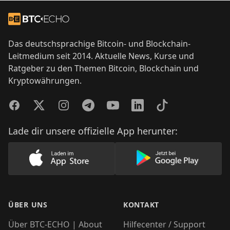
Footer
Zur Startseite
Das deutschsprachige Bitcoin- und Blockchain-
Leitmedium seit 2014. Aktuelle News, Kurse und
Ratgeber zu den Themen Bitcoin, Blockchain und
Kryptowährungen.
Facebook
Twitter
Instagram
Telegram
YouTube
LinkedIn
TikTok
Lade dir unsere offizielle App herunter:
Lade unsere App im AppStore herunter
Lade unsere App
ÜBER UNS
KONTAKT
Über BTC-ECHO | About
Hilfecenter / Support