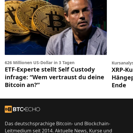
626 Millionen US-Dollar in 3 Tagen
Kursanaly
ETF-Experte stellt Self Custody
XRP-Ku
infrage: “Wem vertraust du deine
Hängep
Bitcoin an?”
Ende
Footer
Zur Startseite
Das deutschsprachige Bitcoin- und Blockchain-
Leitmedium seit 2014. Aktuelle News, Kurse und