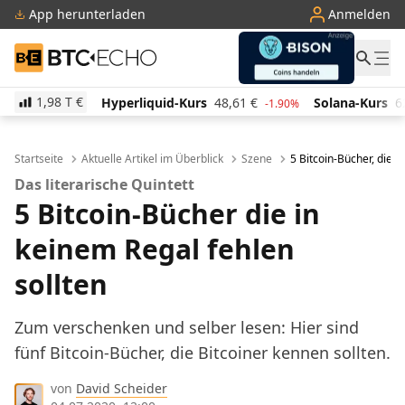
App herunterladen
Anmelden
BTC-ECHO
1,98 T
€
Hyperliquid-Kurs
48,61
€
Solana-Kurs
62,89
€
-1.90%
-1.80%
Startseite
Aktuelle Artikel im Überblick
Szene
5 Bitcoin-Bücher, die i
Das literarische Quintett
5 Bitcoin-Bücher die in
keinem Regal fehlen
sollten
Zum verschenken und selber lesen: Hier sind
fünf Bitcoin-Bücher, die Bitcoiner kennen sollten.
von
David Scheider