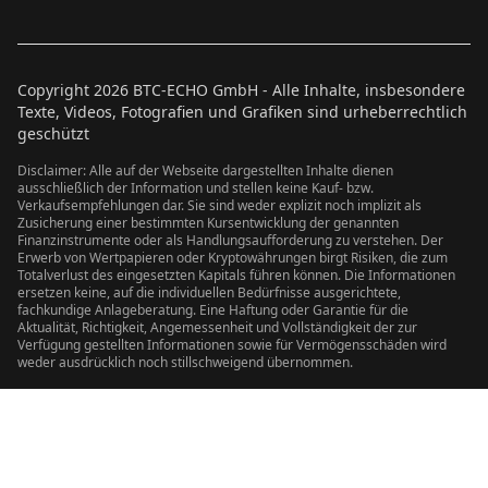
Copyright
2026
BTC-ECHO GmbH - Alle Inhalte, insbesondere
Texte, Videos, Fotografien und Grafiken sind urheberrechtlich
geschützt
Disclaimer: Alle auf der Webseite dargestellten Inhalte dienen
ausschließlich der Information und stellen keine Kauf- bzw.
Verkaufsempfehlungen dar. Sie sind weder explizit noch implizit als
Zusicherung einer bestimmten Kursentwicklung der genannten
Finanzinstrumente oder als Handlungsaufforderung zu verstehen. Der
Erwerb von Wertpapieren oder Kryptowährungen birgt Risiken, die zum
Totalverlust des eingesetzten Kapitals führen können. Die Informationen
ersetzen keine, auf die individuellen Bedürfnisse ausgerichtete,
fachkundige Anlageberatung. Eine Haftung oder Garantie für die
Aktualität, Richtigkeit, Angemessenheit und Vollständigkeit der zur
Verfügung gestellten Informationen sowie für Vermögensschäden wird
weder ausdrücklich noch stillschweigend übernommen.