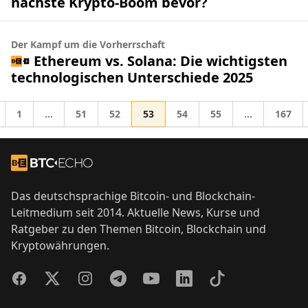
nächste Krypto-Boom bevor?
Der Kampf um die Vorherrschaft
Ethereum vs. Solana: Die wichtigsten
technologischen Unterschiede 2025
Gehe zur Seite
Gehe zur Seite
Gehe zur Seite
Gehe zur Seite
Gehe zur Seite
Gehe zur Seite
Gehe z
1
…
51
52
53
54
55
…
167
Zwischenseiten weggelassen
Zwischenseit
he zu
Footer
Zur Startseite
Das deutschsprachige Bitcoin- und Blockchain-
Leitmedium seit 2014. Aktuelle News, Kurse und
Ratgeber zu den Themen Bitcoin, Blockchain und
Kryptowährungen.
Facebook
Twitter
Instagram
Telegram
YouTube
LinkedIn
TikTok