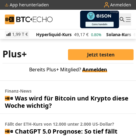
App herunterladen
Anmelden
BTC-ECHO
1,99 T
€
512,17
€
Hyperliquid-Kurs
49,17
€
Solana-Kurs
6
-0.90%
0.80%
Plus+
Jetzt testen
Bereits Plus+ Mitglied?
Anmelden
Finanz-News
Was wird für Bitcoin und Krypto diese
Woche wichtig?
Fällt der ETH-Kurs von 12.000 unter 2.000 US-Dollar?
ChatGPT 5.0 Prognose: So tief fällt