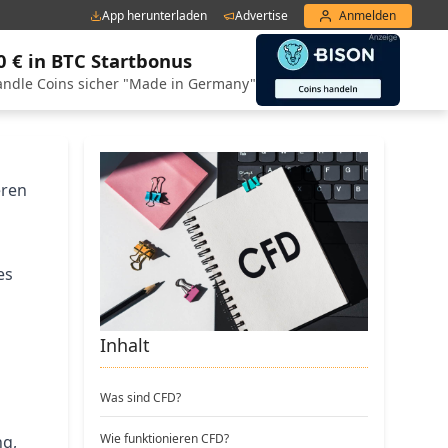
App herunterladen
Advertise
Anmelden
0 € in BTC Startbonus
ndle Coins sicher "Made in Germany"
eren
es
Inhalt
Was sind CFD?
Wie funktionieren CFD?
ng,