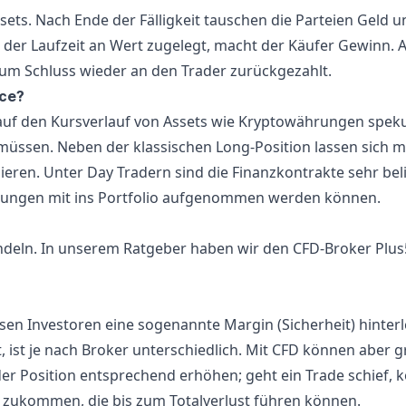
ssets. Nach Ende der Fälligkeit tauschen die Parteien Geld u
 der Laufzeit an Wert zugelegt, macht der Käufer Gewinn. 
d zum Schluss wieder an den Trader zurückgezahlt.
nce?
 auf den Kursverlauf von Assets wie Kryptowährungen speku
müssen. Neben der klassischen Long-Position lassen sich mi
sieren. Unter Day Tradern sind die Finanzkontrakte sehr beli
kungen mit ins Portfolio aufgenommen werden können.
ndeln. In unserem Ratgeber haben wir den CFD-Broker
Plus
n Investoren eine sogenannte Margin (Sicherheit) hinterl
t, ist je nach Broker unterschiedlich. Mit CFD können aber
g
o der Position entsprechend erhöhen; geht ein Trade schief,
 zukommen, die bis zum Totalverlust führen können.