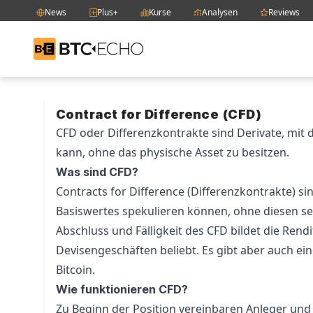
News
Plus+
Kurse
Analysen
Reviews
BTC-ECHO
Zum Inhalt springen
Contract for Difference (CFD)
CFD oder Differenzkontrakte sind Derivate, mit 
kann, ohne das physische Asset zu besitzen.
Was sind CFD?
Contracts for Difference (Differenzkontrakte) si
Basiswertes spekulieren können, ohne diesen s
Abschluss und Fälligkeit des CFD bildet die Rendi
Devisengeschäften beliebt. Es gibt aber auch e
Bitcoin.
Wie funktionieren CFD?
Zu Beginn der Position vereinbaren Anleger und 