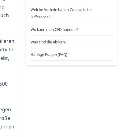
nd
Welche Vorteile haben Contracts for
Auch
Difference?
Wo kann man CFD handeln?
lieren,
Was sind die Risiken?
thilfe
Häufige Fragen (FAQ)
ebt,
500
egen.
roße
 können