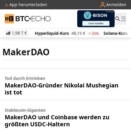
App herunterladen
Anmelden
BTC-ECHO
1,98 T
€
508,60
€
Hyperliquid-Kurs
48,15
€
Solana-Kurs
6
-1.60%
-1.30%
MakerDAO
Tod durch Ertrinken
MakerDAO-Gründer Nikolai Mushegian
ist tot
Stablecoin-Giganten
MakerDAO und Coinbase werden zu
größten USDC-Haltern