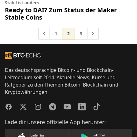
Stabil ist anders
Ready to DAI? Zum Status der Maker
Stable Coins
Gehe zur Seite
Gehe zur Seite
Gehe zur Seite
Gehe zu
1
2
3
Gehe zu
Footer
Zur Startseite
Das deutschsprachige Bitcoin- und Blockchain-
Leitmedium seit 2014. Aktuelle News, Kurse und
Ratgeber zu den Themen Bitcoin, Blockchain und
Kryptowährungen.
Facebook
Twitter
Instagram
Telegram
YouTube
LinkedIn
TikTok
Lade dir unsere offizielle App herunter: