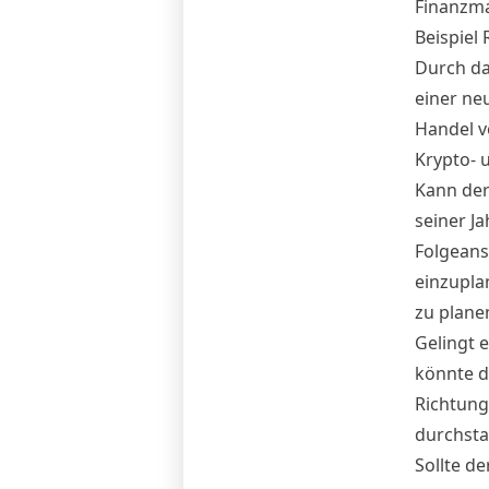
Finanzma
Beispiel 
Durch da
einer ne
Handel v
Krypto- 
Kann der
seiner J
Folgeans
einzupla
zu plane
Gelingt e
könnte d
Richtung
durchsta
Sollte d