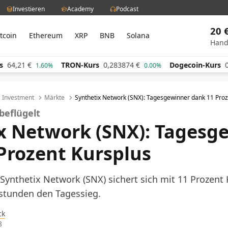
Investieren
Academy
Podcast
20 
itcoin
Ethereum
XRP
BNB
Solana
Hand
TRON-Kurs
0,283874
€
Dogecoin-Kurs
0,060567
€
.60%
0.00%
Investment
Märkte
Synthetix Network (SNX): Tagesgewinner dank 11 Proz
beflügelt
x Network (SNX): Tagesg
Prozent Kursplus
 Synthetix Network (SNX) sichert sich mit 11 Prozent
sstunden den Tagessieg.
ck
8