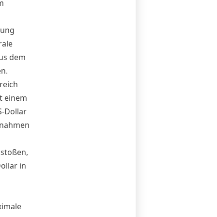
m
lung
rale
aus dem
n.
reich
t einem
-Dollar
itnahmen
hstoßen,
llar in
ximale