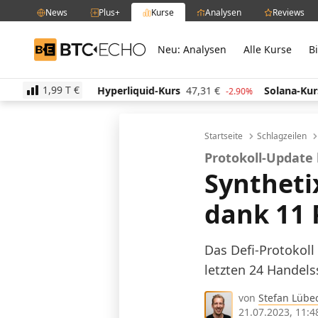
News
Plus+
Kurse
Analysen
Reviews
Neu: Analysen
Alle Kurse
B
BTC-ECHO
1,99 T
€
Hyperliquid-Kurs
47,31
€
Solana-Kurs
64,21
€
0.30%
-2.90%
1
Startseite
Schlagzeilen
Protokoll-Update 
Syntheti
dank 11 
Das Defi-Protokoll
letzten 24 Handel
von
Stefan Lübe
21.07.2023, 11:4