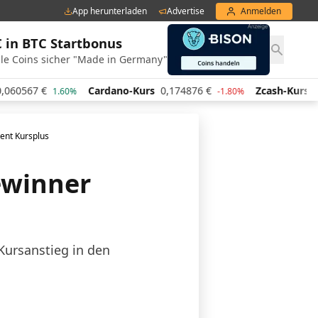
App herunterladen
Advertise
Anmelden
€ in BTC Startbonus
le Coins sicher "Made in Germany"
Cardano-Kurs
0,174876
€
Zcash-Kurs
444,32
€
1.60%
-1.80%
3.5
ent Kursplus
ewinner
 Kursanstieg in den