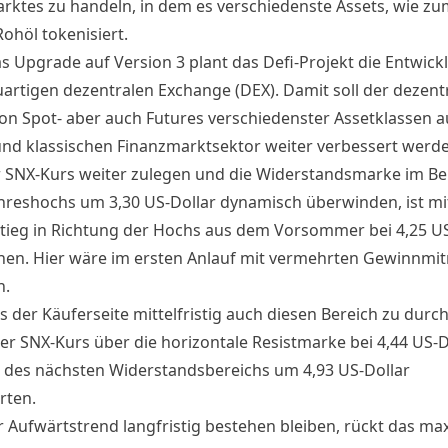
rktes zu handeln, in dem es verschiedenste Assets, wie zu
Rohöl tokenisiert.
s Upgrade auf Version 3 plant das Defi-Projekt die
Entwick
uartigen dezentralen Exchange (DEX)
. Damit soll der dezent
on Spot- aber auch Futures verschiedenster Assetklassen 
und klassischen Finanzmarktsektor weiter verbessert werde
 SNX-Kurs weiter zulegen und die Widerstandsmarke im Be
ahreshochs um 3,30 US-Dollar dynamisch überwinden, ist mi
tieg in Richtung der Hochs aus dem Vorsommer bei 4,25 US
nen. Hier wäre im ersten Anlauf mit vermehrten Gewinnm
n.
s der Käuferseite mittelfristig auch diesen Bereich zu durc
er SNX-Kurs über die horizontale Resistmarke bei 4,44 US-Do
 des nächsten Widerstandsbereichs um 4,93 US-Dollar
rten.
er Aufwärtstrend langfristig bestehen bleiben, rückt das ma