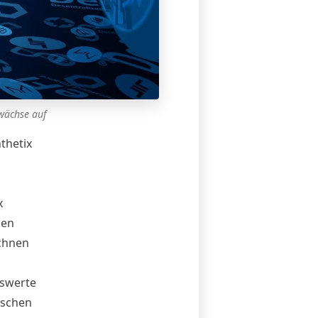
wächse auf
thetix
x
gen
ichnen
nswerte
ischen