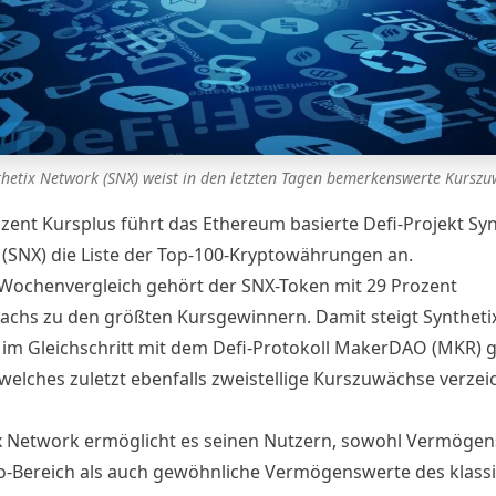
thetix Network (SNX) weist in den letzten Tagen bemerkenswerte Kurszu
ozent Kursplus führt das Ethereum basierte Defi-Projekt Syn
(SNX) die Liste der Top-100-Kryptowährungen an.
Wochenvergleich gehört der SNX-Token mit 29 Prozent
chs zu den größten Kursgewinnern. Damit steigt Syntheti
im Gleichschritt mit dem Defi-Protokoll MakerDAO (MKR) 
welches zuletzt ebenfalls
zweistellige Kurszuwächse verze
x Network ermöglicht es seinen Nutzern, sowohl Vermöge
o-Bereich als auch gewöhnliche Vermögenswerte des klass