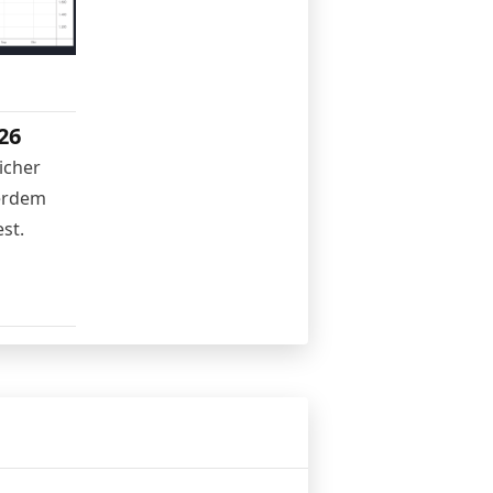
26
icher
ßerdem
st.