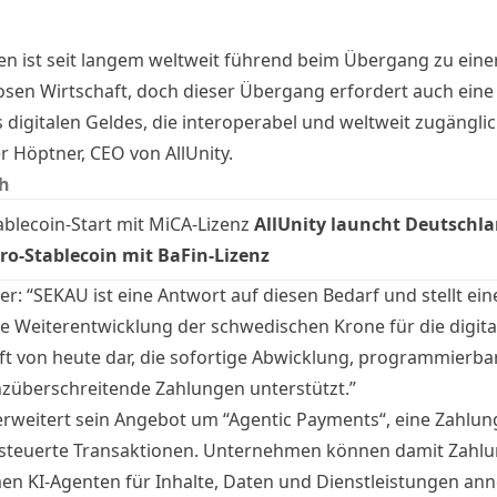
n ist seit langem weltweit führend beim Übergang zu eine
osen Wirtschaft, doch dieser Übergang erfordert auch eine
digitalen Geldes, die interoperabel und weltweit zugänglich
r Höptner
, CEO von AllUnity.
h
ablecoin-Start mit MiCA-Lizenz
AllUnity launcht Deutschla
ro-Stablecoin mit BaFin-Lizenz
r: “SEKAU ist eine Antwort auf diesen Bedarf und stellt ein
he Weiterentwicklung der schwedischen Krone für die digita
ft von heute dar, die sofortige Abwicklung, programmierba
züberschreitende Zahlungen unterstützt.”
 erweitert sein Angebot um “Agentic Payments“, eine Zahlu
esteuerte Transaktionen. Unternehmen können damit Zahl
n KI-Agenten für Inhalte, Daten und Dienstleistungen an