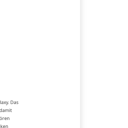
laxy. Das
 damit
hören
nken