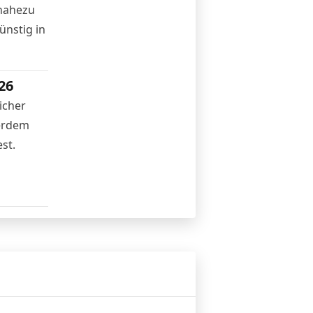
 nahezu
ünstig in
26
icher
ßerdem
st.