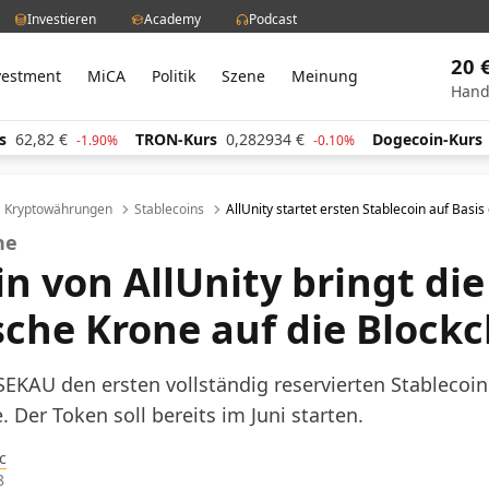
Investieren
Academy
Podcast
20 
vestment
MiCA
Politik
Szene
Meinung
Hand
2
€
TRON-Kurs
0,282934
€
Dogecoin-Kurs
0,059
-1.90%
-0.10%
Kryptowährungen
Stablecoins
AllUnity startet ersten Stablecoin auf Bas
ne
n von AllUnity bringt die
che Krone auf die Blockc
 SEKAU den ersten vollständig reservierten Stablecoin 
 Der Token soll bereits im Juni starten.
c
8