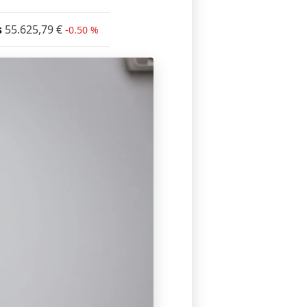
s
55.625,79
€
-0.50 %