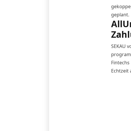
gekoppe
geplant.
AllU
Zah
SEKAU vo
program
Fintechs
Echtzeit