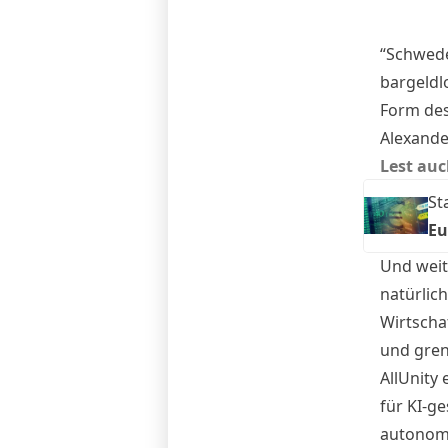
“Schwede
bargeldl
Form des 
Alexande
Lest auc
St
Eu
Und weite
natürlic
Wirtscha
und gren
AllUnity
für KI-g
autonome