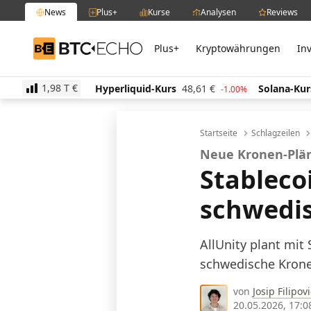
News
Plus+
Kurse
Analysen
Reviews
Plus+
Kryptowährungen
In
BTC-ECHO
1,98 T
€
,82
€
Hyperliquid-Kurs
48,61
€
Solana-Kurs
62,8
-0.50%
-1.00%
Startseite
Schlagzeilen
Neue Kronen-Plä
Stablecoi
schwedis
AllUnity plant mit
schwedische Krone.
von
Josip Filipovi
20.05.2026, 17:0