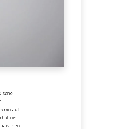
dische
h
ecoin auf
rhältnis
opäischen