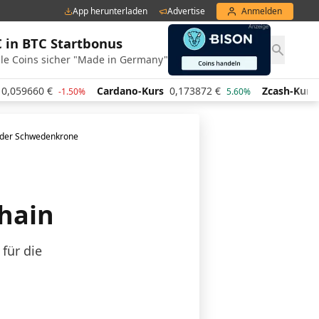
App herunterladen
Advertise
Anmelden
€ in BTC Startbonus
le Coins sicher "Made in Germany"
660
€
Cardano-Kurs
0,173872
€
Zcash-Kurs
428,6
-1.50%
5.60%
is der Schwedenkrone
hain
für die