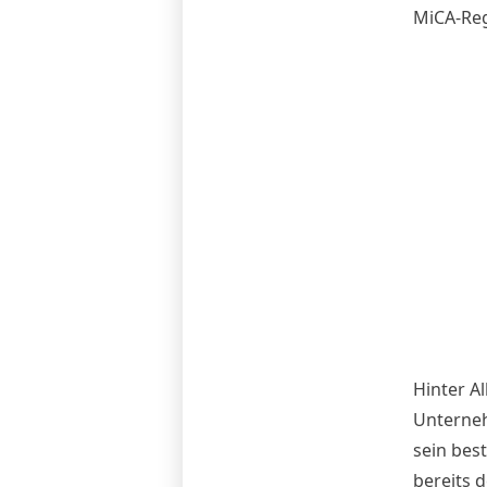
MiCA-Reg
Hinter A
Unterneh
sein bes
bereits 