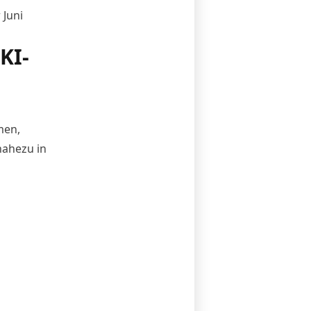
 Juni
KI-
men,
nahezu in