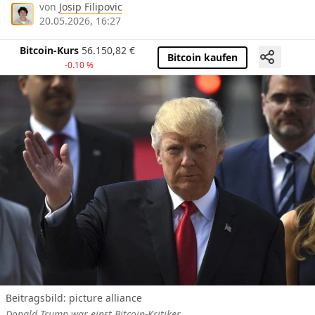
von
Josip Filipovic
20.05.2026, 16:27
Bitcoin-Kurs
56.150,82
€
Bitcoin kaufen
-0.10 %
Beitragsbild: picture alliance
Donald Trump war einst Bitcoin-Kritiker