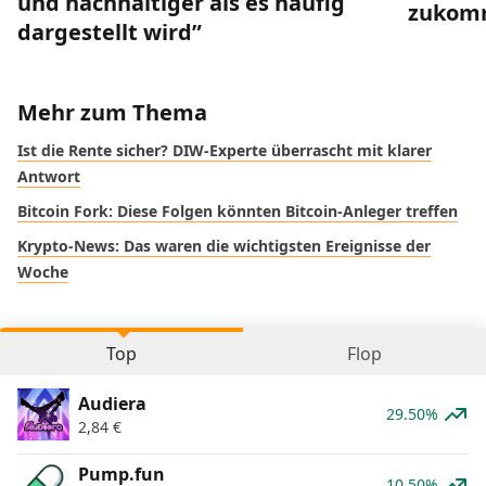
und nachhaltiger als es häufig
zukom
dargestellt wird”
Mehr zum Thema
Ist die Rente sicher? DIW-Experte überrascht mit klarer
Antwort
Bitcoin Fork: Diese Folgen könnten Bitcoin-Anleger treffen
Krypto-News: Das waren die wichtigsten Ereignisse der
Woche
Top
Flop
Audiera
29.50%
2,84
€
Pump.fun
10.50%