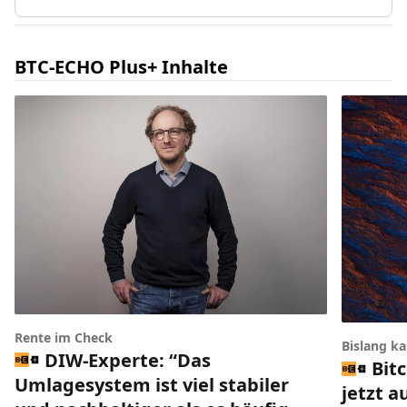
BTC-ECHO Plus+ Inhalte
Rente im Check
Bislang k
DIW-Experte: “Das
Bit
Umlagesystem ist viel stabiler
jetzt a