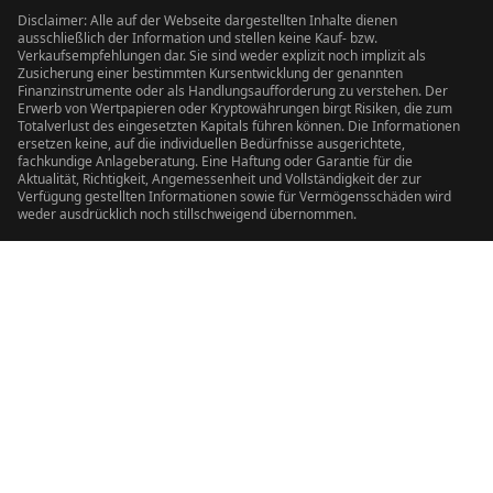
Disclaimer: Alle auf der Webseite dargestellten Inhalte dienen
ausschließlich der Information und stellen keine Kauf- bzw.
Verkaufsempfehlungen dar. Sie sind weder explizit noch implizit als
Zusicherung einer bestimmten Kursentwicklung der genannten
Finanzinstrumente oder als Handlungsaufforderung zu verstehen. Der
Erwerb von Wertpapieren oder Kryptowährungen birgt Risiken, die zum
Totalverlust des eingesetzten Kapitals führen können. Die Informationen
ersetzen keine, auf die individuellen Bedürfnisse ausgerichtete,
fachkundige Anlageberatung. Eine Haftung oder Garantie für die
Aktualität, Richtigkeit, Angemessenheit und Vollständigkeit der zur
Verfügung gestellten Informationen sowie für Vermögensschäden wird
weder ausdrücklich noch stillschweigend übernommen.