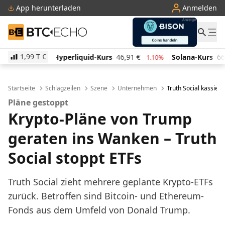
App herunterladen
Anmelden
BTC-ECHO
1,99 T
€
iquid-Kurs
46,91
€
Solana-Kurs
66,13
€
TRON-Ku
-1.10%
1.90%
Startseite
Schlagzeilen
Szene
Unternehmen
Truth Social kassiert
Pläne gestoppt
Krypto-Pläne von Trump
geraten ins Wanken – Truth
Social stoppt ETFs
Truth Social zieht mehrere geplante Krypto-ETFs
zurück. Betroffen sind Bitcoin- und Ethereum-
Fonds aus dem Umfeld von Donald Trump.