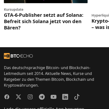
Kursupdate
GTA-6-Publisher setzt auf Solana:
Hyperliqui
Krypto-
Befreit sich Solana jetzt von den
– was i
Bären?
Footer
Zur Startseite
Das deutschsprachige Bitcoin- und Blockchain-
Leitmedium seit 2014. Aktuelle News, Kurse und
Ratgeber zu den Themen Bitcoin, Blockchain und
Kryptowährungen.
Facebook
Twitter
Instagram
Telegram
YouTube
LinkedIn
TikTok