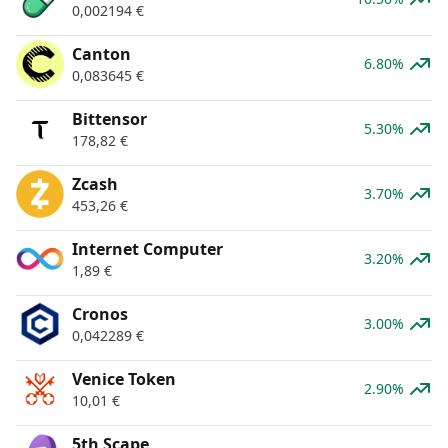
0,002194
€
Canton
6.80%
0,083645
€
Bittensor
5.30%
178,82
€
Zcash
3.70%
453,26
€
Internet Computer
3.20%
1,89
€
Cronos
3.00%
0,042289
€
Venice Token
2.90%
10,01
€
5th Scape