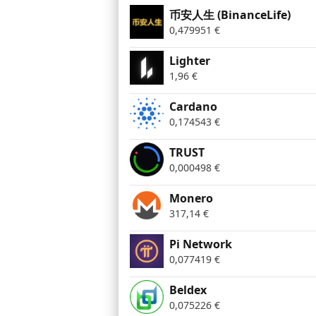
币安人生 (BinanceLife)
0,479951
€
Lighter
1,96
€
Cardano
0,174543
€
TRUST
0,000498
€
Monero
317,14
€
Pi Network
0,077419
€
Beldex
0,075226
€