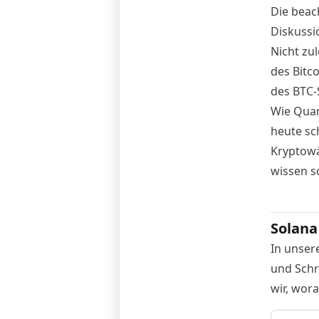
Die beac
Diskussi
Nicht zu
des Bitc
des BTC-
Wie Quan
heute sc
Kryptowä
wissen so
Solana
In unser
und Schri
wir, wor