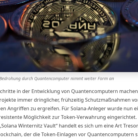
 Bedrohung durch Quantencomputer nimmt weiter Form an
schritte in der Entwicklung von Quantencomputern machen 
rojekte immer dringlicher, frühzeitig Schutzmaßnahmen vo
len Angriffen zu ergreifen. Für Solana-Anleger wurde nun e
esistente Möglichkeit zur Token-Verwahrung eingerichtet.
Solana Winternitz Vault“ handelt es sich um eine Art Tresor
lockchain, der die Token-Einlagen vor Quantencomputern 