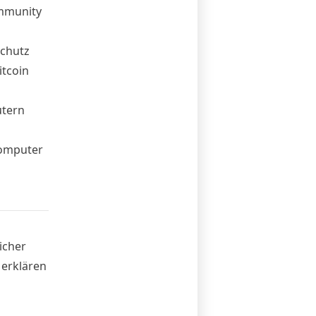
ommunity
Schutz
itcoin
utern
omputer
icher
 erklären