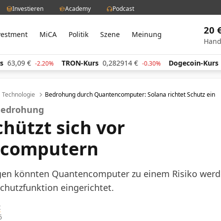
Investieren
Academy
Podcast
20 
vestment
MiCA
Politik
Szene
Meinung
Hand
TRON-Kurs
0,282914
€
Dogecoin-Kurs
0,059490
€
.20%
-0.30%
Technologie
Bedrohung durch Quantencomputer: Solana richtet Schutz ein
 Bedrohung
chützt sich vor
computern
en könnten Quantencomputer zu einem Risiko werde
chutzfunktion eingerichtet.
t
6