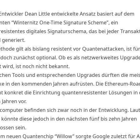
Entwickler Dean Little entwickelte Ansatz basiert auf dem
ten “Winternitz One-Time Signature Scheme”, ein
esistentes digitales Signaturschema, das bei jeder Transak
 generiert.
hode gilt als bislang resistent vor Quantenattacken, ist fü
edoch zunächst
optional
. Ob es als netzwerkweites Upgrad
t wird, ist noch nicht bekannt.
ichen Tools und entsprechenden Upgrades dürften die mei
e in den kommenden Jahren aufrüsten. Die Ethereum-Ro
ht konkret die Einrichtung quantenresistenter Lösungen in
 Jahren vor.
omputer befinden sich zwar noch in der Entwicklung. Lau
 könnte diese jedoch in den nächsten fünf bis zehn Jahren
ossen sein.
em neuen Quantenchip “Willow” sorgte Google zuletzt für 