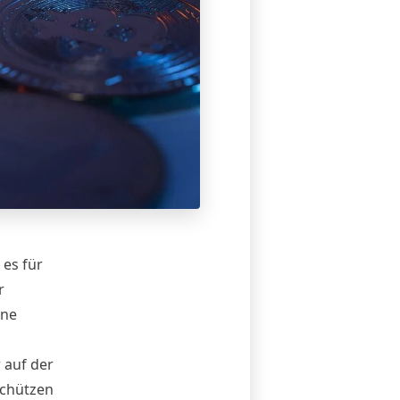
es für
r
ine
 auf der
schützen