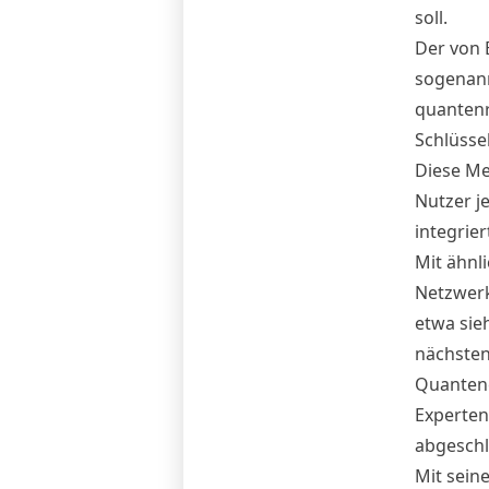
soll.
Der von 
sogenann
quantenr
Schlüssel
Diese Met
Nutzer j
integrier
Mit ähnl
Netzwerk
etwa sie
nächsten
Quantenc
Experten
abgeschl
Mit sein