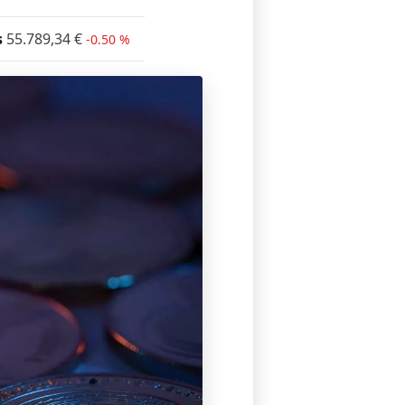
s
55.789,34
€
-0.50 %