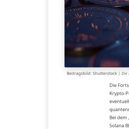
Beitragsbild: Shutterstock
|
Die
Die Fort
Krypto-P
eventuel
quantenr
Bei dem „
Solana B