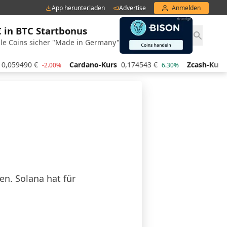
App herunterladen
Advertise
Anmelden
€ in BTC Startbonus
le Coins sicher "Made in Germany"
Cardano-Kurs
0,174543
€
Zcash-Kurs
427,45
€
-2.00%
6.30%
-5
n. Solana hat für