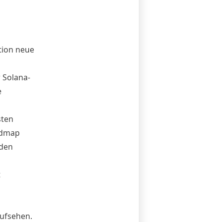
tion neue
r Solana-
e
sten
admap
 den
t
Aufsehen.