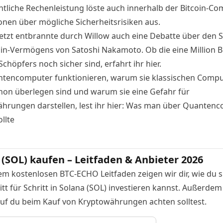
htliche Rechenleistung löste auch innerhalb der Bitcoin-C
onen über mögliche Sicherheitsrisiken aus
.
letzt entbrannte durch Willow auch eine Debatte über den 
oin-Vermögens von Satoshi Nakamoto. Ob die eine Million B
Schöpfers noch sicher sind,
erfahrt ihr hier
.
tencomputer funktionieren, warum sie klassischen Comp
hon überlegen sind und warum sie eine Gefahr für
hrungen darstellen, lest ihr hier:
Was man über Quantenc
llte
 (SOL) kaufen – Leitfaden & Anbieter 2026
em kostenlosen BTC-ECHO Leitfaden zeigen wir dir, wie du s
tt für Schritt in Solana (SOL) investieren kannst. Außerdem
auf du beim Kauf von Kryptowährungen achten solltest.