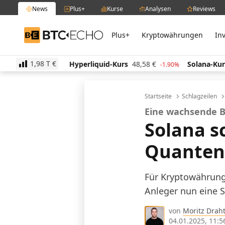
News
Plus+
Kurse
Analysen
Reviews
Plus+
Kryptowährungen
In
BTC-ECHO
1,98 T
€
Hyperliquid-Kurs
48,58
€
Solana-Kurs
63,09
€
-1.60%
-1.90%
-2
Startseite
Schlagzeilen
Eine wachsende
Solana s
Quanten
Für Kryptowährung
Anleger nun eine S
von
Moritz Drah
04.01.2025, 11:5