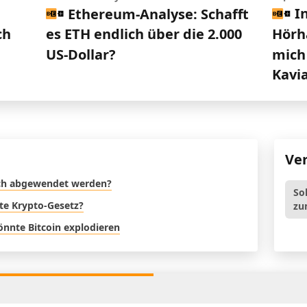
I
Ethereum-Analyse: Schafft
Hörh
ch
es ETH endlich über die 2.000
mich 
US-Dollar?
Kavi
Ve
noch abgewendet werden?
So
ste Krypto-Gesetz?
zu
nnte Bitcoin explodieren