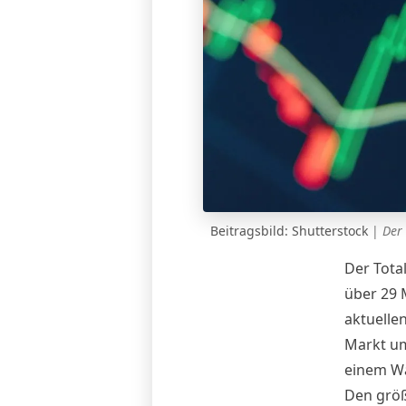
Beitragsbild: Shutterstock
|
Der
Der Total
über 29 M
aktuelle
Markt um
einem Wa
Den größ