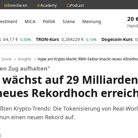
Investieren
Academy
Podcast
20 
vestment
MiCA
Politik
Szene
Meinung
Hand
7
€
TRON-Kurs
0,284229
€
Dogecoin-Kurs
0,06067
0.50%
0.10%
Szene
Insights
Hype am Krypto-Markt: RWA-Sektor knackt neues Allzeith
sen Zug aufhalten"
wächst auf 29 Milliarden
 neues Rekordhoch erreic
rößten Krypto-Trends: Die Tokenisierung von Real-Wor
 nun einen neuen Rekord auf.
t
0