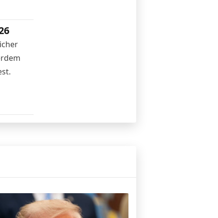
26
icher
ßerdem
st.