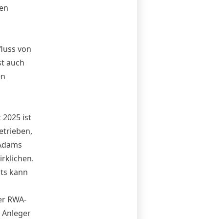
hen
fluss von
st auch
en
 2025 ist
etrieben,
 Adams
irklichen.
hts kann
er RWA-
h Anleger