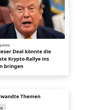
pdate
ieser Deal könnte die
te Krypto-Rallye ins
en bringen
rwandte Themen
WA