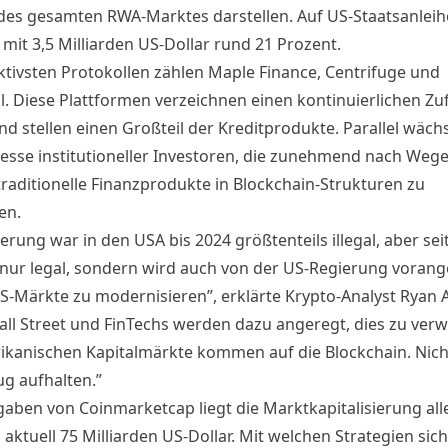
des gesamten RWA-Marktes darstellen. Auf US-Staatsanlei
 mit 3,5 Milliarden US-Dollar rund 21 Prozent.
ktivsten Protokollen zählen Maple Finance, Centrifuge und
l. Diese Plattformen verzeichnen einen kontinuierlichen Zu
nd stellen einen Großteil der Kreditprodukte. Parallel wäch
resse institutioneller Investoren, die zunehmend nach Weg
traditionelle Finanzprodukte in Blockchain-Strukturen zu
en.
erung war in den USA bis 2024 größtenteils illegal, aber seit
t nur legal, sondern wird auch von der US-Regierung vorang
S-Märkte zu modernisieren”, erklärte Krypto-Analyst Ryan
all Street und FinTechs werden dazu angeregt, dies zu verw
ikanischen Kapitalmärkte kommen auf die Blockchain. Nic
ug aufhalten.”
aben von Coinmarketcap liegt die Marktkapitalisierung all
 aktuell 75 Milliarden US-Dollar. Mit welchen Strategien sic