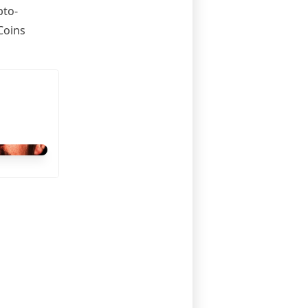
pto-
Coins