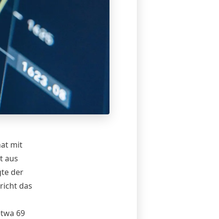
at mit
t aus
gte der
richt das
etwa 69