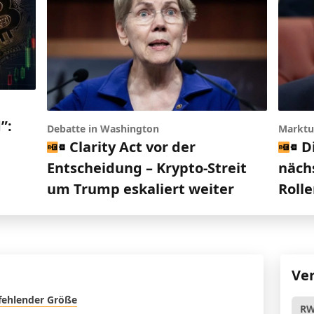
”:
Debatte in Washington
Marktu
Clarity Act vor der
D
Entscheidung – Krypto-Streit
nächs
um Trump eskaliert weiter
Roll
Ve
 fehlender Größe
R