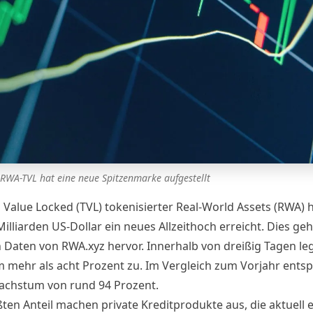
 RWA-TVL hat eine neue Spitzenmarke aufgestellt
 Value Locked (TVL) tokenisierter Real-World Assets (RWA) h
illiarden US-Dollar ein neues Allzeithoch erreicht. Dies geh
n Daten von RWA.xyz hervor. Innerhalb von dreißig Tagen le
 mehr als acht Prozent zu. Im Vergleich zum Vorjahr entsp
chstum von rund 94 Prozent.
ten Anteil machen private Kreditprodukte aus, die aktuell 