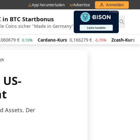
App herunterladen
Advertise
Anmelden
€ in BTC Startbonus
le Coins sicher "Made in Germany"
9
€
Cardano-Kurs
0,166279
€
Zcash-Kurs
441,28
0.10%
-0.70%
och
 US-
ht
ld Assets. Der