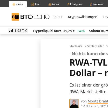
News
Plus+
Kurse
Analysen
Reviews
Plus+
Kryptowährungen
In
BTC-ECHO
1,98 T
€
,38
€
Hyperliquid-Kurs
49,25
€
Solana-Kurs
64,1
0.40%
3.40%
Startseite
Schlagzeilen
"Nichts kann die
RWA-TVL 
Dollar –
Es ist einer der g
RWA-Markt stellte
von
Moritz Drah
12.09.2025, 10:1