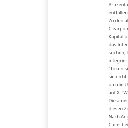
Prozent 
entfallen
Zu den a
Clearpoo
Kapital u
das Inte
suchen, 
integrier
“Tokenisi
sie nich
um die U
auf X. “W
Die amer
diesen Z
Nach Ang
Coins bei