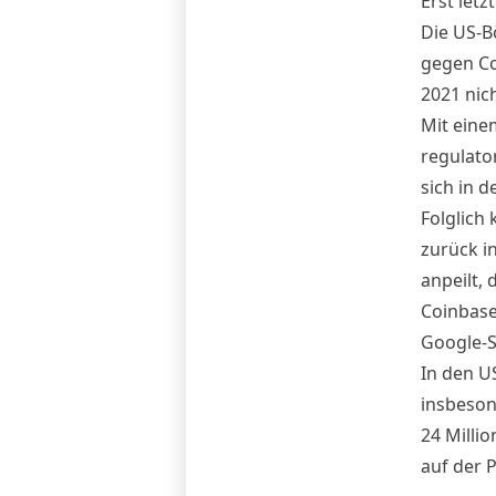
Erst let
Die US-B
gegen Co
2021 nich
Mit eine
regulato
sich in 
Folglich
zurück i
anpeilt, 
Coinbase 
Google-Se
In den U
insbeson
24 Millio
auf der 