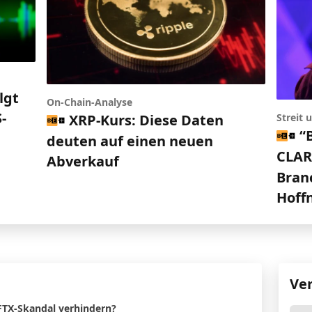
lgt
On-Chain-Analyse
-
XRP-Kurs: Diese Daten
Streit
“
deuten auf einen neuen
CLARI
Abverkauf
Bran
Hoff
Ve
FTX-Skandal verhindern?