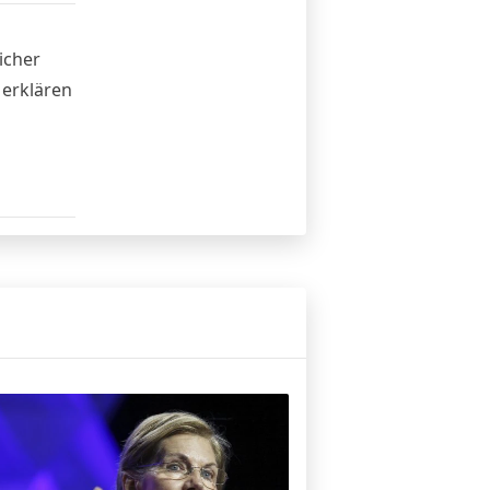
icher
 erklären