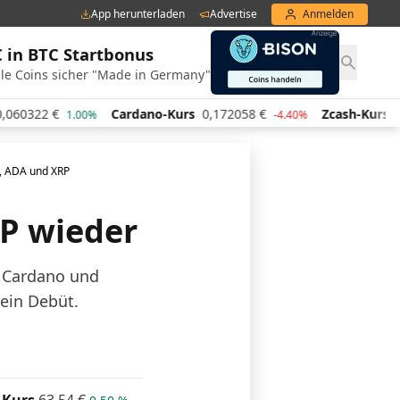
App herunterladen
Advertise
Anmelden
€ in BTC Startbonus
le Coins sicher "Made in Germany"
€
Cardano-Kurs
0,172058
€
Zcash-Kurs
443,71
€
1.00%
-4.40%
L, ADA und XRP
RP wieder
, Cardano und
ein Debüt.