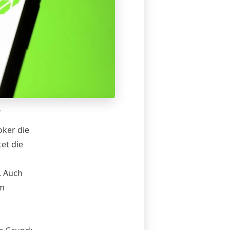
.
oker die
et die
. Auch
em