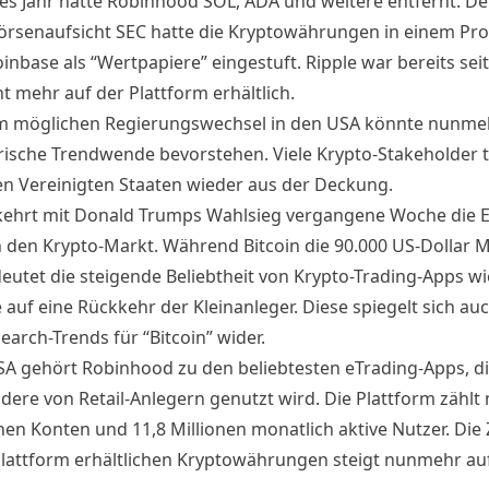
ztes Jahr hatte Robinhood SOL, ADA und weitere entfernt. D
örsenaufsicht SEC hatte die Kryptowährungen in einem Pr
inbase als “
Wertpapiere
” eingestuft. Ripple war bereits sei
t mehr auf der Plattform erhältlich.
m möglichen Regierungswechsel in den USA könnte nunme
rische Trendwende bevorstehen. Viele Krypto-Stakeholder 
den Vereinigten Staaten wieder aus der Deckung.
 kehrt mit Donald Trumps Wahlsieg vergangene Woche die
n den Krypto-Markt. Während Bitcoin die
90.000 US-Dollar
M
deutet die steigende Beliebtheit von Krypto-Trading-Apps wi
auf eine Rückkehr der Kleinanleger. Diese spiegelt sich auc
arch-Trends für “Bitcoin” wider.
SA gehört Robinhood zu den beliebtesten eTrading-Apps, d
dere von Retail-Anlegern genutzt wird. Die Plattform zählt 
nen Konten und 11,8 Millionen monatlich aktive Nutzer. Die 
Plattform erhältlichen Kryptowährungen steigt nunmehr auf