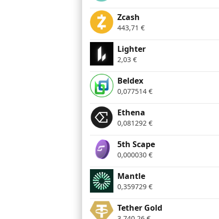
Zcash
443,71
€
Lighter
2,03
€
Beldex
0,077514
€
Ethena
0,081292
€
5th Scape
0,000030
€
Mantle
0,359729
€
Tether Gold
3.740,26
€