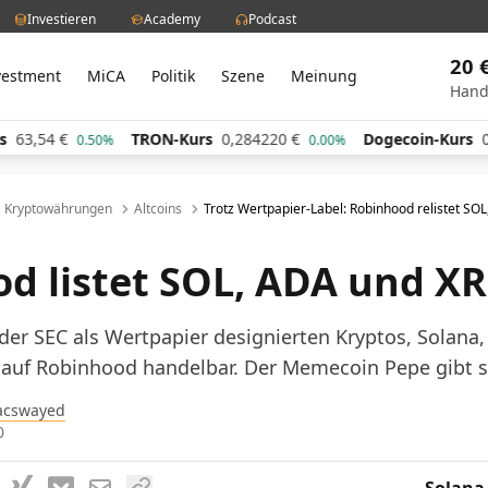
Investieren
Academy
Podcast
20 
vestment
MiCA
Politik
Szene
Meinung
Hand
€
TRON-Kurs
0,284220
€
Dogecoin-Kurs
0,060322
0.50%
0.00%
Kryptowährungen
Altcoins
Trotz Wertpapier-Label: Robinhood relistet SO
d listet SOL, ADA und X
 der SEC als Wertpapier designierten Kryptos, Solana
r auf Robinhood handelbar. Der Memecoin Pepe gibt s
acswayed
0