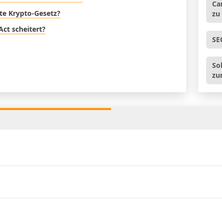
Ca
ste Krypto-Gesetz?
zu
Act scheitert?
SE
So
zu