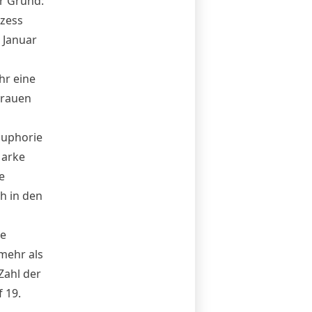
er Grund:
ozess
t Januar
hr eine
trauen
Euphorie
arke
e
h in den
ie
mehr als
Zahl der
 19.