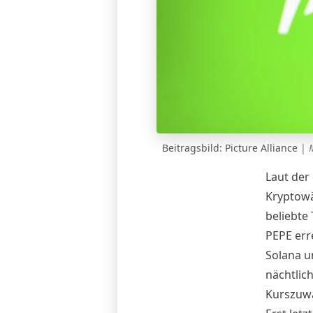
Beitragsbild: Picture Alliance
|
Laut der 
Kryptowä
beliebte
PEPE err
Solana u
nächtlic
Kurszuwa