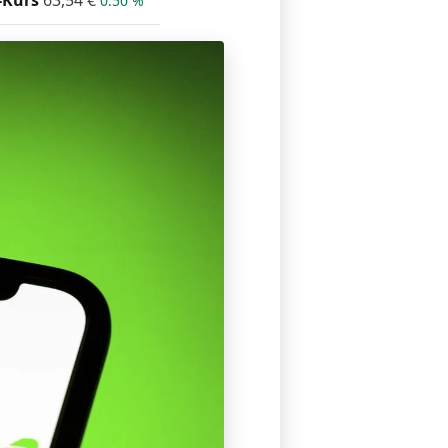
-Kurs
63,54
€
0.50 %