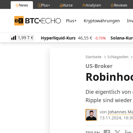
News
Plus+
Kurse
Analysen
Reviews
Plus+
Kryptowährungen
In
BTC-ECHO
1,99 T
€
19
€
Hyperliquid-Kurs
46,55
€
Solana-Kurs
63,54
0.00%
-0.70%
Startseite
Schlagzeilen
US-Broker
Robinhoo
Die eigentlich von
Ripple sind wiede
von
Johannes M
13.11.2024, 16:3
TEILEN