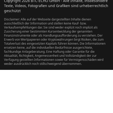
Copyright
2026
BTC-ECHO GmbH - Alle Inhalte, insbesondere
Texte, Videos, Fotografien und Grafiken sind urheberrechtlich
geschützt
Disclaimer: Alle auf der Webseite dargestellten Inhalte dienen
ausschließlich der Information und stellen keine Kauf- bzw.
Verkaufsempfehlungen dar. Sie sind weder explizit noch implizit als
Zusicherung einer bestimmten Kursentwicklung der genannten
Finanzinstrumente oder als Handlungsaufforderung zu verstehen. Der
Erwerb von Wertpapieren oder Kryptowährungen birgt Risiken, die zum
Totalverlust des eingesetzten Kapitals führen können. Die Informationen
ersetzen keine, auf die individuellen Bedürfnisse ausgerichtete,
fachkundige Anlageberatung. Eine Haftung oder Garantie für die
Aktualität, Richtigkeit, Angemessenheit und Vollständigkeit der zur
Verfügung gestellten Informationen sowie für Vermögensschäden wird
weder ausdrücklich noch stillschweigend übernommen.