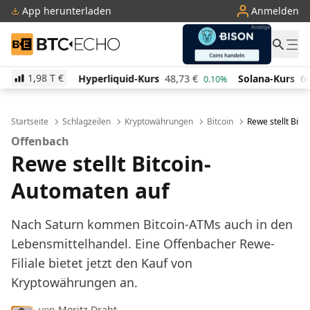
App herunterladen
Anmelden
BTC-ECHO
1,98 T
€
Hyperliquid-Kurs
48,73
€
Solana-Kurs
64,11
€
0%
0.10%
0.40%
Startseite
Schlagzeilen
Kryptowährungen
Bitcoin
Rewe stellt Bit
Offenbach
Rewe stellt Bitcoin-
Automaten auf
Nach Saturn kommen Bitcoin-ATMs auch in den
Lebensmittelhandel. Eine Offenbacher Rewe-
Filiale bietet jetzt den Kauf von
Kryptowährungen an.
von
Moritz Draht