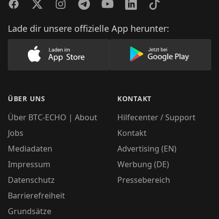
Facebook
Twitter
Instagram
Telegram
YouTube
LinkedIn
TikTok
Lade dir unsere offizielle App herunter:
Lade unsere App im AppStore herunter
Lade unsere App
ÜBER UNS
KONTAKT
Über BTC-ECHO | About
Hilfecenter / Support
Jobs
Kontakt
Mediadaten
Advertising (EN)
Impressum
Werbung (DE)
Datenschutz
Pressebereich
Barrierefreiheit
Grundsätze