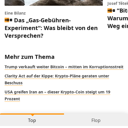
Josef Těte
“Bi
Eine Bilanz
Warum 
Das „Gas-Gebühren-
Weg ei
Experiment“: Was bleibt von den
Versprechen?
Mehr zum Thema
Trump verkauft weiter Bitcoin – mitten im Korruptionsstreit
Clarity Act auf der Kippe: Krypto-Pläne geraten unter
Beschuss
USA greifen Iran an – dieser Krypto-Coin steigt um 19
Prozent
Top
Flop