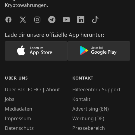
Kryptowährungen.
Facebook
Twitter
Instagram
Telegram
YouTube
LinkedIn
TikTok
Lade dir unsere offizielle App herunter:
Lade unsere App im AppStore herunter
Lade unsere App
ÜBER UNS
KONTAKT
Über BTC-ECHO | About
Hilfecenter / Support
Jobs
Kontakt
Mediadaten
Advertising (EN)
Impressum
Werbung (DE)
Datenschutz
Pressebereich