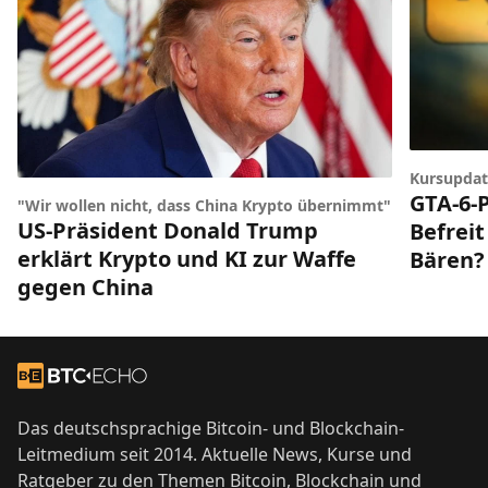
Kursupdat
GTA-6-P
"Wir wollen nicht, dass China Krypto übernimmt"
US-Präsident Donald Trump
Befreit
erklärt Krypto und KI zur Waffe
Bären?
gegen China
Footer
Zur Startseite
Das deutschsprachige Bitcoin- und Blockchain-
Leitmedium seit 2014. Aktuelle News, Kurse und
Ratgeber zu den Themen Bitcoin, Blockchain und