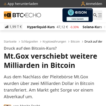
App herunterladen
Anmelden
BTC-ECHO
1,99 T
€
Hyperliquid-Kurs
47,12
€
Solana-Kurs
66,25
€
1.80%
-0.30%
1.5
Startseite
Schlagzeilen
Kryptowährungen
Bitcoin
Druck auf den Bi
Druck auf den Bitcoin-Kurs?
Mt.Gox verschiebt weitere
Milliarden in Bitcoin
Aus dem Nachlass der Pleitebörse Mt.Gox
wurden über zwei Milliarden Dollar in Bitcoin
transferiert. Am Markt geht Sorge vor einem
Abverkauf um.
von
Moritz Draht