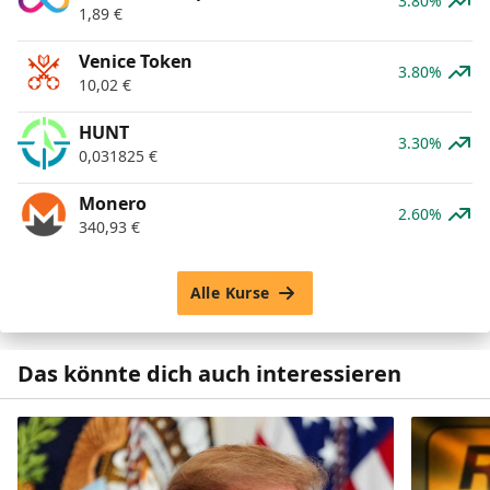
3.80%
1,89
€
Venice Token
3.80%
10,02
€
HUNT
3.30%
0,031825
€
Monero
2.60%
340,93
€
Alle Kurse
Das könnte dich auch interessieren