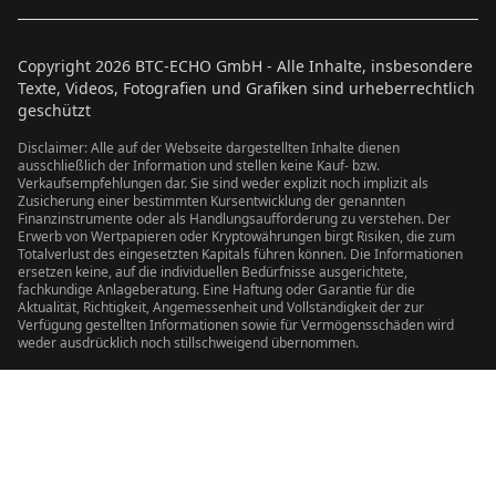
Copyright
2026
BTC-ECHO GmbH - Alle Inhalte, insbesondere
Texte, Videos, Fotografien und Grafiken sind urheberrechtlich
geschützt
Disclaimer: Alle auf der Webseite dargestellten Inhalte dienen
ausschließlich der Information und stellen keine Kauf- bzw.
Verkaufsempfehlungen dar. Sie sind weder explizit noch implizit als
Zusicherung einer bestimmten Kursentwicklung der genannten
Finanzinstrumente oder als Handlungsaufforderung zu verstehen. Der
Erwerb von Wertpapieren oder Kryptowährungen birgt Risiken, die zum
Totalverlust des eingesetzten Kapitals führen können. Die Informationen
ersetzen keine, auf die individuellen Bedürfnisse ausgerichtete,
fachkundige Anlageberatung. Eine Haftung oder Garantie für die
Aktualität, Richtigkeit, Angemessenheit und Vollständigkeit der zur
Verfügung gestellten Informationen sowie für Vermögensschäden wird
weder ausdrücklich noch stillschweigend übernommen.