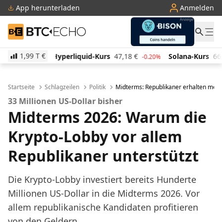
App herunterladen
Anmelden
BTC-ECHO
1,99 T
€
iquid-Kurs
47,18
€
Solana-Kurs
66,06
€
TRON-Ku
-0.20%
2.10%
Startseite
Schlagzeilen
Politik
Midterms: Republikaner erhalten mehr
33 Millionen US-Dollar bisher
Midterms 2026: Warum die
Krypto-Lobby vor allem
Republikaner unterstützt
Die Krypto-Lobby investiert bereits Hunderte
Millionen US-Dollar in die Midterms 2026. Vor
allem republikanische Kandidaten profitieren
von den Geldern.