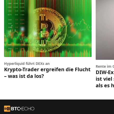
Hyperliquid führt DEXs an
Rente im 
Krypto-Trader ergreifen die Flucht
DIW-Ex
– was ist da los?
ist vie
als es 
Footer
Zur Startseite