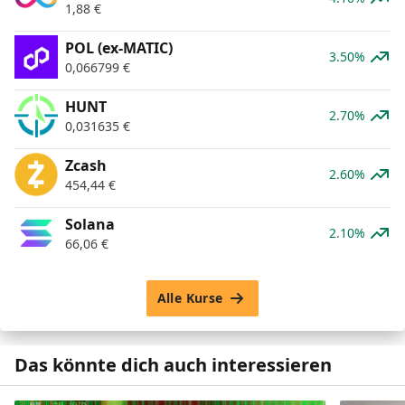
1,88
€
POL (ex-MATIC)
3.50%
0,066799
€
HUNT
2.70%
0,031635
€
Zcash
2.60%
454,44
€
Solana
2.10%
66,06
€
Alle Kurse
Das könnte dich auch interessieren