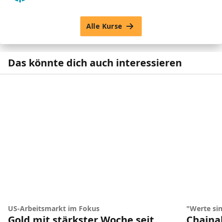
Alle Kurse
Das könnte dich auch interessieren
US-Arbeitsmarkt im Fokus
"Werte sin
Gold mit stärkster Woche seit
Chainal