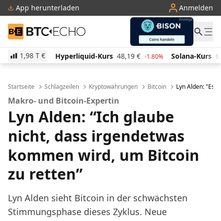
App herunterladen
Anmelden
BTC-ECHO
1,98 T
€
Hyperliquid-Kurs
48,19
€
Solana-Kurs
63,07
€
-1.80%
-1.40%
Startseite
Schlagzeilen
Kryptowährungen
Bitcoin
Lyn Alden: "Es w
Makro- und Bitcoin-Expertin
Lyn Alden: “Ich glaube
nicht, dass irgendetwas
kommen wird, um Bitcoin
zu retten”
Lyn Alden sieht Bitcoin in der schwächsten
Stimmungsphase dieses Zyklus. Neue