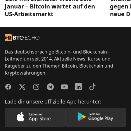
Januar – Bitcoin wartet auf den
gegen 
US-Arbeitsmarkt
neue D
Footer
Zur Startseite
Das deutschsprachige Bitcoin- und Blockchain-
Leitmedium seit 2014. Aktuelle News, Kurse und
Ratgeber zu den Themen Bitcoin, Blockchain und
Kryptowährungen.
Facebook
Twitter
Instagram
Telegram
YouTube
LinkedIn
TikTok
Lade dir unsere offizielle App herunter:
Lade unsere App im AppStore herunter
Lade unsere App