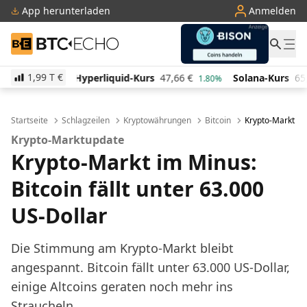
App herunterladen
Anmelden
BTC-ECHO
1,99 T
€
quid-Kurs
47,66
€
Solana-Kurs
65,72
€
TRON-Kurs
1.80%
3.10%
Startseite
Schlagzeilen
Kryptowährungen
Bitcoin
Krypto-Markt im 
Krypto-Marktupdate
Krypto-Markt im Minus:
Bitcoin fällt unter 63.000
US-Dollar
Die Stimmung am Krypto-Markt bleibt
angespannt. Bitcoin fällt unter 63.000 US-Dollar,
einige Altcoins geraten noch mehr ins
Straucheln.