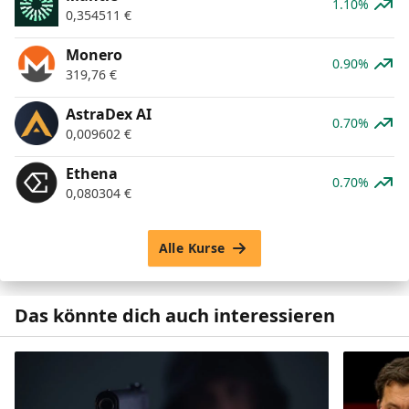
1.10%
0,354511
€
Monero
0.90%
319,76
€
AstraDex AI
0.70%
0,009602
€
Ethena
0.70%
0,080304
€
Alle Kurse
Das könnte dich auch interessieren