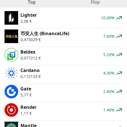
Top
Flop
Lighter
10.00%
2,08
€
币安人生 (BinanceLife)
7.60%
0,473029
€
Beldex
5.20%
0,077212
€
Cardano
4.30%
0,172133
€
Gate
2.60%
5,77
€
Render
1.40%
1,17
€
Mantle