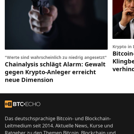
Krypto in
Bitcoin
"Werte sind wahrscheinlich zu niedrig angesetzt"
Klingbe
Chainalysis schlägt Alarm: Gewalt
verhin
gegen Krypto-Anleger erreicht
neue Dimension
Footer
Zur Startseite
Das deutschsprachige Bitcoin- und Blockchain-
Leitmedium seit 2014. Aktuelle News, Kurse und
Ratgeber zu den Themen Bitcoin, Blockchain und