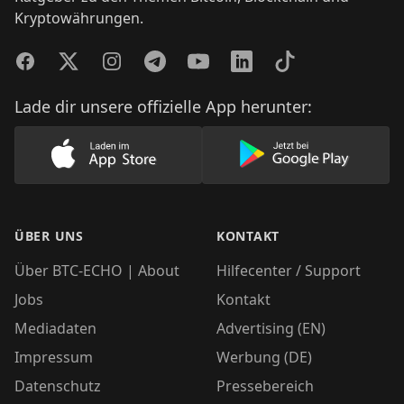
Kryptowährungen.
Facebook
Twitter
Instagram
Telegram
YouTube
LinkedIn
TikTok
Lade dir unsere offizielle App herunter:
Lade unsere App im AppStore herunter
Lade unsere App
ÜBER UNS
KONTAKT
Über BTC-ECHO | About
Hilfecenter / Support
Jobs
Kontakt
Mediadaten
Advertising (EN)
Impressum
Werbung (DE)
Datenschutz
Pressebereich