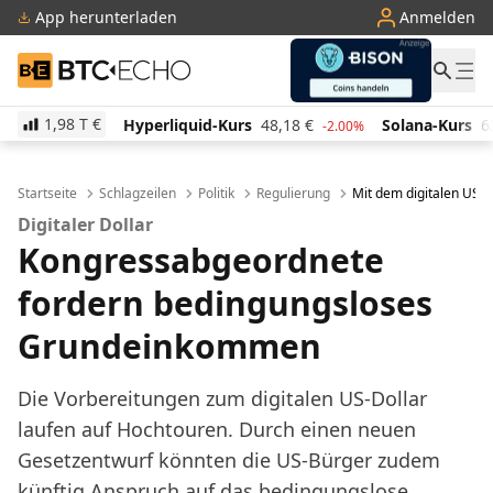
App herunterladen
Anmelden
BTC-ECHO
1,98 T
€
Hyperliquid-Kurs
48,18
€
Solana-Kurs
62,87
€
-2.00%
-1.90%
Startseite
Schlagzeilen
Politik
Regulierung
Mit dem digitalen US
Digitaler Dollar
Kongressabgeordnete
fordern bedingungsloses
Grundeinkommen
Die Vorbereitungen zum digitalen US-Dollar
laufen auf Hochtouren. Durch einen neuen
Gesetzentwurf könnten die US-Bürger zudem
künftig Anspruch auf das bedingungslose