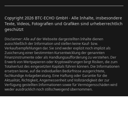
Copyright
2026
BTC-ECHO GmbH - Alle Inhalte, insbesondere
Texte, Videos, Fotografien und Grafiken sind urheberrechtlich
geschützt
Disclaimer: Alle auf der Webseite dargestellten Inhalte dienen
ausschließlich der Information und stellen keine Kauf- bzw.
Verkaufsempfehlungen dar. Sie sind weder explizit noch implizit als
Zusicherung einer bestimmten Kursentwicklung der genannten
Finanzinstrumente oder als Handlungsaufforderung zu verstehen. Der
Erwerb von Wertpapieren oder Kryptowährungen birgt Risiken, die zum
Totalverlust des eingesetzten Kapitals führen können. Die Informationen
ersetzen keine, auf die individuellen Bedürfnisse ausgerichtete,
fachkundige Anlageberatung. Eine Haftung oder Garantie für die
Aktualität, Richtigkeit, Angemessenheit und Vollständigkeit der zur
Verfügung gestellten Informationen sowie für Vermögensschäden wird
weder ausdrücklich noch stillschweigend übernommen.