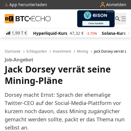
App herunterladen
Anmelden
BTC-ECHO
1,99 T
€
Hyperliquid-Kurs
47,32
€
Solana-Kurs
64,03
€
%
-3.70%
0.40%
Startseite
Schlagzeilen
Investment
Mining
Jack Dorsey verrät sei
Job-Angebot
Jack Dorsey verrät seine
Mining-Pläne
Dorsey macht Ernst: Sprach der ehemalige
Twitter-CEO auf der Social-Media-Plattform vor
kurzem noch davon, dass Mining zugänglicher
gemacht werden sollte, packt er das Thema nun
selbst an.