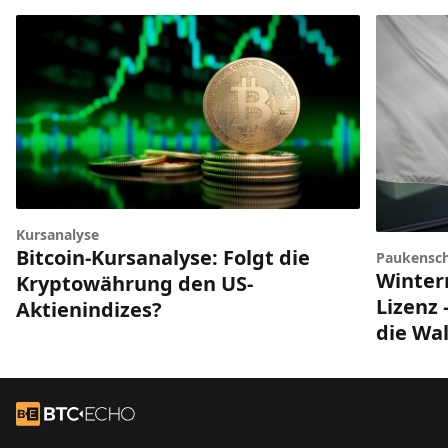
Kursanalyse
Bitcoin-Kursanalyse: Folgt die
Paukensch
Winter
Kryptowährung den US-
Lizenz 
Aktienindizes?
die Wal
Footer
Zur Startseite