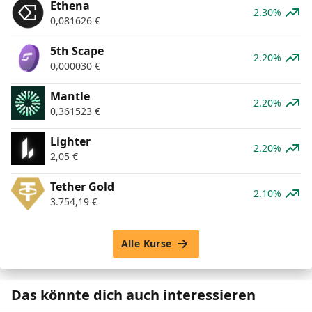
Ethena
2.30%
0,081626
€
5th Scape
2.20%
0,000030
€
Mantle
2.20%
0,361523
€
Lighter
2.20%
2,05
€
Tether Gold
2.10%
3.754,19
€
Alle Kurse
Das könnte dich auch interessieren