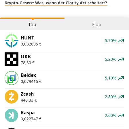
Krypto-Gesetz: Was, wenn der Clarity Act scheitert?
Top
Flop
HUNT
5.70%
0,032805
€
OKB
5.20%
78,30
€
Beldex
5.10%
0,079416
€
Zcash
2.80%
446,33
€
Kaspa
2.60%
0,022747
€