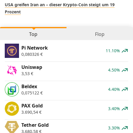
USA greifen Iran an – dieser Krypto-Coin steigt um 19
Prozent
Top
Flop
Pi Network
11.10%
0,080326
€
Uniswap
4.50%
3,53
€
Beldex
4.40%
0,075122
€
PAX Gold
3.40%
3.690,54
€
Tether Gold
3.30%
3.680,58
€