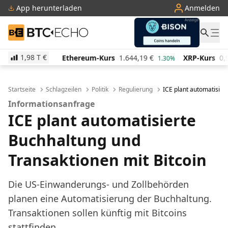
App herunterladen
Anmelden
BTC-ECHO
1,98 T
€
0,54
€
Ethereum-Kurs
1.644,19
€
XRP-Kurs
0,9043
0.20%
1.30%
Startseite
Schlagzeilen
Politik
Regulierung
ICE plant automatisier
Informationsanfrage
ICE plant automatisierte
Buchhaltung und
Transaktionen mit Bitcoin
Die US-Einwanderungs- und Zollbehörden
planen eine Automatisierung der Buchhaltung.
Transaktionen sollen künftig mit Bitcoins
stattfinden.