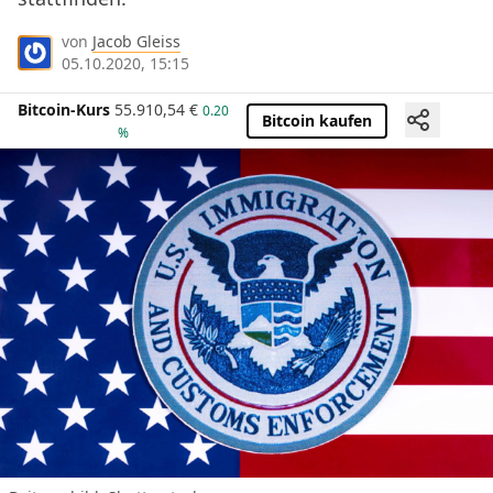
von
Jacob Gleiss
05.10.2020, 15:15
Bitcoin-Kurs
55.910,54
€
0.20
Bitcoin kaufen
%