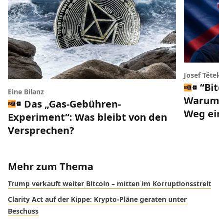
Josef Těte
“Bi
Eine Bilanz
Warum 
Das „Gas-Gebühren-
Weg ei
Experiment“: Was bleibt von den
Versprechen?
Mehr zum Thema
Trump verkauft weiter Bitcoin – mitten im Korruptionsstreit
Clarity Act auf der Kippe: Krypto-Pläne geraten unter
Beschuss