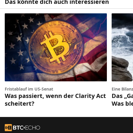
Das könnte dich auch interessieren
Fristablauf im US-Senat
Eine Bilan
Was passiert, wenn der Clarity Act
Das „G
scheitert?
Was bl
Footer
Zur Startseite